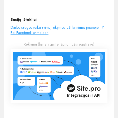
Susiję ištekliai
Darbo saugos reikalavimų laikymosi užtikrinimas įmonėje - YouTube
Bei Facebook anmelden
Reklama (banerį galite išjungti
užsiregistravę
)