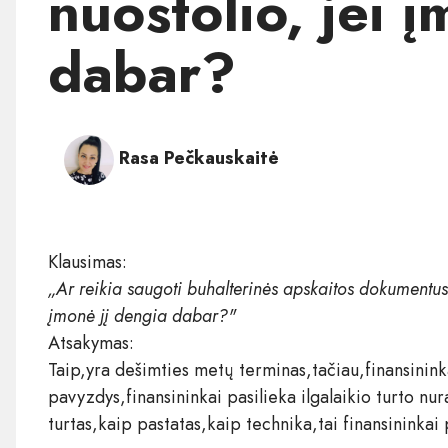
nuostolio, jei 
dabar?
Rasa Pečkauskaitė
Klausimas:
„Ar reikia saugoti buhalterinės apskaitos dokumentus,
įmonė jį dengia dabar?"
Atsakymas:
Taip,yra dešimties metų terminas,tačiau,finansinink
pavyzdys,finansininkai pasilieka ilgalaikio turto nu
turtas,kaip pastatas,kaip technika,tai finansininkai