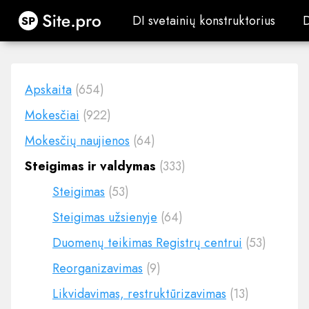
Site.pro
DI svetainių konstruktorius
DI svetainių konstruktorius
Apskaita
(654)
Mokesčiai
(922)
Mokesčių naujienos
(64)
Steigimas ir valdymas
(333)
Steigimas
(53)
Steigimas užsienyje
(64)
Duomenų teikimas Registrų centrui
(53)
Reorganizavimas
(9)
Likvidavimas, restruktūrizavimas
(13)