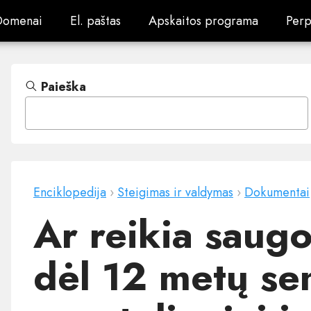
Domenai
El. paštas
Apskaitos programa
Perp
Domenai
El. paštas
Apskaitos programa
Perp
Paieška
Enciklopedija
›
Steigimas ir valdymas
›
Dokumentai
Ar reikia saug
dėl 12 metų s