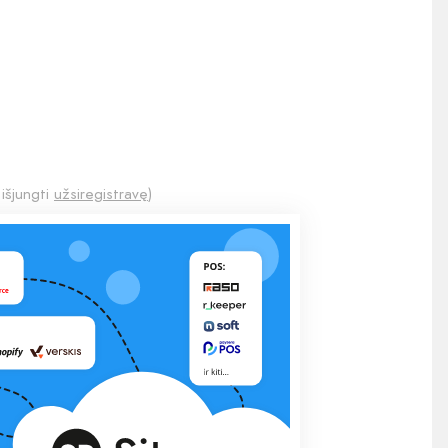
 išjungti
užsiregistravę
)