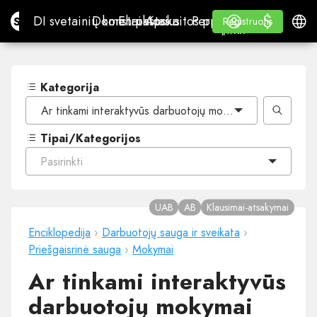
$
$
Site.pro
DI svetainių konstruktorius
Domenai
El. paštas
Apskaitos programa
Perpardavėjams„White
Prisijungti
Mokymasis
Lietu
DI svetainių konstruktorius
Domenai
El. paštas
Apskaitos programa
Perpardavėjams
Mokymasis
Registruotis
Registruotis
„WHITE LABEL“
Kategorija
Ar tinkami interaktyvūs darbuotojų mokymai gaisrinės sau
Tipai/Kategorijos
Pasirinkti
UAB
AB
Klausimai-atsakymai
Enciklopedija
›
Darbuotojų sauga ir sveikata
›
Priešgaisrinė sauga
›
Mokymai
Ar tinkami interaktyvūs
darbuotojų mokymai