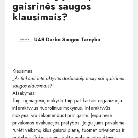
gaisrinės saugos
klausimais?
UAB Darbo Saugos Tarnyba
Klausimas:
„Ar tinkami interaktyvūs darbuotojų mokymai gaisrinės
saugos klausimais?"
Atsakymas:
Taip, ugniagesių mokykla taip pat kartais organizuoja
interaktyvius nuotolinius mokymus. Interaktyvūs
mokymai yra rekomenduotini ir galimi. Jeigu nėra
privalomos evakuacijos pratybos. Jeigu Jums privaloma
turėti veiksmų kilus gaisrui planą, tuomet privalomos ir
pratybos. Tokiu atveju, galite mokytis interaktyviai,