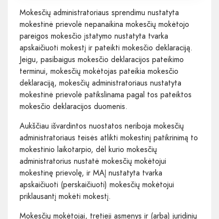
Mokesčių administratoriaus sprendimu nustatyta
mokestinė prievolė nepanaikina mokesčių mokėtojo
pareigos mokesčio įstatymo nustatyta tvarka
apskaičiuoti mokestį ir pateikti mokesčio deklaraciją.
Jeigu, pasibaigus mokesčio deklaracijos pateikimo
terminui, mokesčių mokėtojas pateikia mokesčio
deklaraciją, mokesčių administratoriaus nustatyta
mokestinė prievolė patikslinama pagal tos pateiktos
mokesčio deklaracijos duomenis.
Aukščiau išvardintos nuostatos neriboja mokesčių
administratoriaus teisės atlikti mokestinį patikrinimą to
mokestinio laikotarpio, dėl kurio mokesčių
administratorius nustatė mokesčių mokėtojui
mokestinę prievolę, ir MAĮ nustatyta tvarka
apskaičiuoti (perskaičiuoti) mokesčių mokėtojui
priklausantį mokėti mokestį.
Mokesčių mokėtojai, tretieji asmenys ir (arba) juridinių