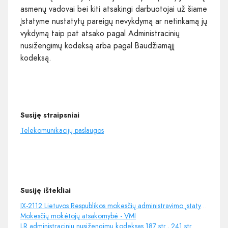
asmenų vadovai bei kiti atsakingi darbuotojai už šiame
Įstatyme nustatytų pareigų nevykdymą ar netinkamą jų
vykdymą taip pat atsako pagal Administracinių
nusižengimų kodeksą arba pagal Baudžiamąjį
kodeksą.
Susiję straipsniai
Telekomunikacijų paslaugos
Susiję ištekliai
IX-2112 Lietuvos Respublikos mokesčių administravimo įstatymas 66 str., 104-1 str., 143 str.
Mokesčių mokėtojų atsakomybė - VMI
LR administracinių nusižengimų kodeksas 187 str., 241 str.