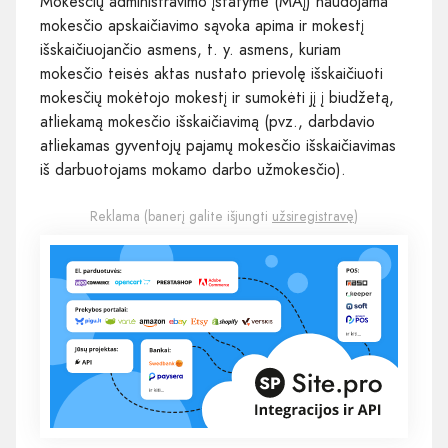
Mokesčių administravimo įstatyme (MAĮ) naudojama
mokesčio apskaičiavimo sąvoka apima ir mokestį
išskaičiuojančio asmens, t. y. asmens, kuriam
mokesčio teisės aktas nustato prievolę išskaičiuoti
mokesčių mokėtojo mokestį ir sumokėti jį į biudžetą,
atliekamą mokesčio išskaičiavimą (pvz., darbdavio
atliekamas gyventojų pajamų mokesčio išskaičiavimas
iš darbuotojams mokamo darbo užmokesčio).
Reklama (banerį galite išjungti
užsiregistravę
)