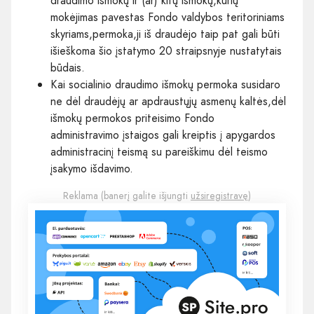
draudimo išmokų ir (ar) kitų išmokų,kurių
mokėjimas pavestas Fondo valdybos teritoriniams
skyriams,permoka,ji iš draudėjo taip pat gali būti
išieškoma šio įstatymo 20 straipsnyje nustatytais
būdais.
Kai socialinio draudimo išmokų permoka susidaro
ne dėl draudėjų ar apdraustųjų asmenų kaltės,dėl
išmokų permokos priteisimo Fondo
administravimo įstaigos gali kreiptis į apygardos
administracinį teismą su pareiškimu dėl teismo
įsakymo išdavimo.
Reklama (banerį galite išjungti
užsiregistravę
)