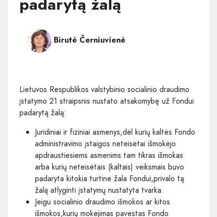
padarytą žalą
Birutė Černiuvienė
Lietuvos Respublikos valstybinio socialinio draudimo
įstatymo 21 straipsnis nustato atsakomybę už Fondui
padarytą žalą:
Juridiniai ir fiziniai asmenys,dėl kurių kaltės Fondo
administravimo įstaigos neteisėtai išmokėjo
apdraustiesiems asmenims tam tikras išmokas
arba kurių neteisėtais (kaltais) veiksmais buvo
padaryta kitokia turtinė žala Fondui,privalo tą
žalą atlyginti įstatymų nustatyta tvarka.
Jeigu socialinio draudimo išmokos ar kitos
išmokos,kurių mokėjimas pavestas Fondo