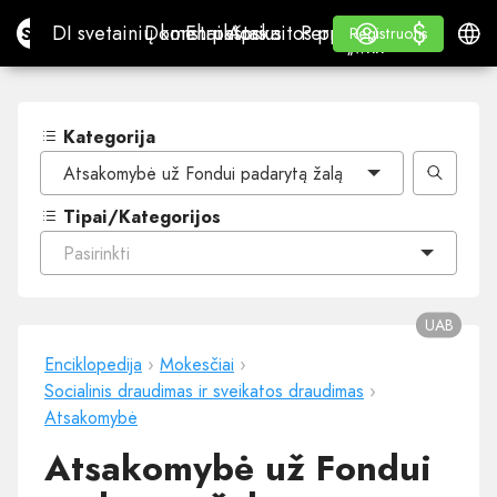
$
$
Site.pro
DI svetainių konstruktorius
Domenai
El. paštas
Apskaitos programa
Perpardavėjams„White
Prisijungti
Mokymasis
Lietu
DI svetainių konstruktorius
Domenai
El. paštas
Apskaitos programa
Perpardavėjams
Mokymasis
Registruotis
Registruotis
„WHITE LABEL“
Kategorija
Atsakomybė už Fondui padarytą žalą
Tipai/Kategorijos
Pasirinkti
UAB
Enciklopedija
›
Mokesčiai
›
Socialinis draudimas ir sveikatos draudimas
›
Atsakomybė
Atsakomybė už Fondui