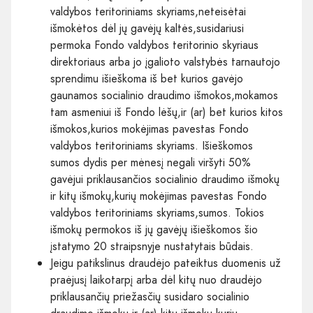
valdybos teritoriniams skyriams,neteisėtai
išmokėtos dėl jų gavėjų kaltės,susidariusi
permoka Fondo valdybos teritorinio skyriaus
direktoriaus arba jo įgalioto valstybės tarnautojo
sprendimu išieškoma iš bet kurios gavėjo
gaunamos socialinio draudimo išmokos,mokamos
tam asmeniui iš Fondo lėšų,ir (ar) bet kurios kitos
išmokos,kurios mokėjimas pavestas Fondo
valdybos teritoriniams skyriams. Išieškomos
sumos dydis per mėnesį negali viršyti 50%
gavėjui priklausančios socialinio draudimo išmokų
ir kitų išmokų,kurių mokėjimas pavestas Fondo
valdybos teritoriniams skyriams,sumos. Tokios
išmokų permokos iš jų gavėjų išieškomos šio
įstatymo 20 straipsnyje nustatytais būdais.
Jeigu patikslinus draudėjo pateiktus duomenis už
praėjusį laikotarpį arba dėl kitų nuo draudėjo
priklausančių priežasčių susidaro socialinio