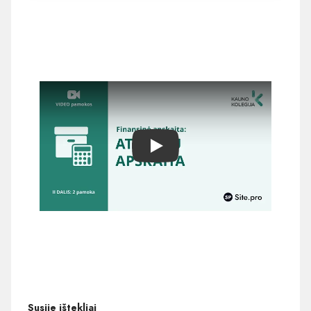
Play
Susiję ištekliai