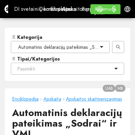
$
$
Site.pro
DI svetainių konstruktorius
Domenai
El. paštas
Apskaitos programa
Perpardavėjams„White
Prisijungti
Mokymasis
Lietu
DI svetainių konstruktorius
Domenai
El. paštas
Apskaitos programa
Perpardavėjams
Mokymasis
Registruotis
Registruotis
„WHITE LABEL“
Kategorija
Automatinis deklaracijų pateikimas „Sodrai“ ir VMI
Tipai/Kategorijos
Pasirinkti
UAB
MB
Enciklopedija
›
Apskaita
›
Apskaitos skaitmenizavimas
Automatinis deklaracijų
pateikimas „Sodrai“ ir
VMI