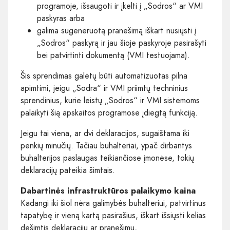
programoje, išsaugoti ir įkelti į „Sodros“ ar VMI
paskyras arba
galima sugeneruotą pranešimą iškart nusiųsti į
„Sodros“ paskyrą ir jau šioje paskyroje pasirašyti
bei patvirtinti dokumentą (VMI testuojama).
Šis sprendimas galėtų būti automatizuotas pilna
apimtimi, jeigu „Sodra“ ir VMI priimtų techninius
sprendinius, kurie leistų „Sodros“ ir VMI sistemoms
palaikyti šią apskaitos programose įdiegtą funkciją.
Jeigu tai viena, ar dvi deklaracijos, sugaištama iki
penkių minučių. Tačiau buhalteriai, ypač dirbantys
buhalterijos paslaugas teikiančiose įmonėse, tokių
deklaracijų pateikia šimtais.
Dabartinės infrastruktūros palaikymo kaina
Kadangi iki šiol nėra galimybės buhalteriui, patvirtinus
tapatybę ir vieną kartą pasirašius, iškart išsiųsti kelias
dešimtis deklaracijų ar pranešimų,