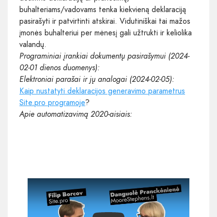
buhalteriams/vadovams tenka kiekvieną deklaraciją
pasirašyti ir patvirtinti atskirai. Vidutiniškai tai mažos
įmonės buhalteriui per mėnesį gali užtrukti ir keliolika
valandų.
Programiniai įrankiai dokumentų pasirašymui (2024-
02-01 dienos duomenys):
Elektroniai parašai ir jų analogai (2024-02-05):
Kaip nustatyti deklaracijos generavimo parametrus
Site.pro programoje
?
Apie automatizavimą 2020-aisiais: