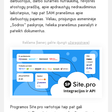
darbuotojus, darbo sutarties nutraukimą, tėvystės
atostogų pradžią, apie apdraustųjų nedraudiminius
laikotarpius, taip pat SAM pranešimus apie
darbuotojų pajamas. Vėliau, prisijungus asmeninėje
„Sodros“ paskyroje, telieka pranešimus pasirašyti ir
pateikti dokumentus.
Reklama (banerį galite išjungti
užsiregistravę
)
Programos Site.pro vartotojai taip pat gali