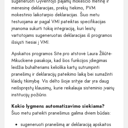
sugeneruoti Gyventojo pajamų mokesčio metinę ir
mėnesinę deklaracijas, prekių tiekimo, PVM
mokestinio laikotarpio deklaracijas. Šiuo metu
testuojama ar pagal VMI pateiktas specifikacijas
įmanoma sukurti tokią integraciją, kuri leistų
vartotojams sugeneruotas deklaracijas iš programos
išsiųsti tiesiai į VMI.
Apskaitos programos Site.pro atstovė Laura Žiliūtė-
Mikuckienė pasakoja, kad šios funkcijos įdiegimas
leidžia buhalteriams keliolika kartų sutrumpinti
pranešimų ir deklaracijų pateikimo laiką bei sumažinti
klaidų tikimybę. Vis dėlto šioje srityje dar yra daug
neišspręstų klausimų, kurie reikalauja sisteminio įvairių
institucijų požiūrio.
Kokio lygmens automatizavimo siekiama?
Šiuo metu pateikti pranešimus galima dviem būdais:
sugeneruoti pranešimą ar deklaraciją apskaitos