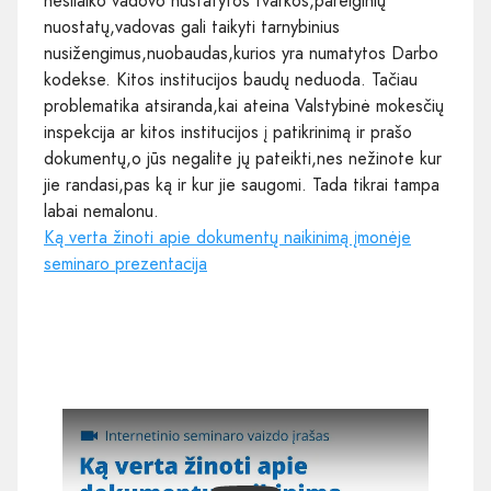
nesilaiko vadovo nustatytos tvarkos,pareiginių
nuostatų,vadovas gali taikyti tarnybinius
nusižengimus,nuobaudas,kurios yra numatytos Darbo
kodekse. Kitos institucijos baudų neduoda. Tačiau
problematika atsiranda,kai ateina Valstybinė mokesčių
inspekcija ar kitos institucijos į patikrinimą ir prašo
dokumentų,o jūs negalite jų pateikti,nes nežinote kur
jie randasi,pas ką ir kur jie saugomi. Tada tikrai tampa
labai nemalonu.
Ką verta žinoti apie dokumentų naikinimą įmonėje
seminaro prezentacija