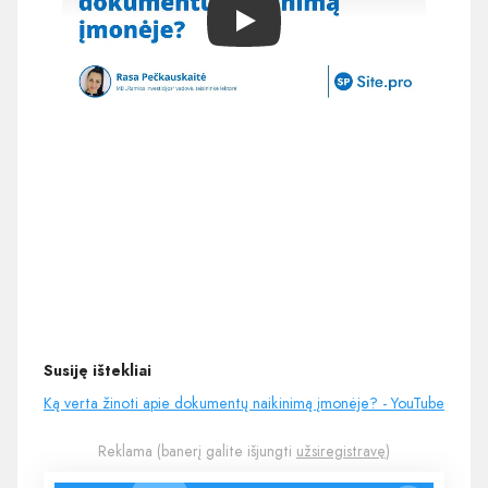
Play
Susiję ištekliai
Ką verta žinoti apie dokumentų naikinimą įmonėje? - YouTube
Reklama (banerį galite išjungti
užsiregistravę
)