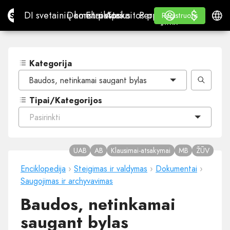
$
$
Site.pro
DI svetainių konstruktorius
Domenai
El. paštas
Apskaitos programa
Perpardavėjams„White
Prisijungti
Mokymasis
Lietu
DI svetainių konstruktorius
Domenai
El. paštas
Apskaitos programa
Perpardavėjams
Mokymasis
Registruotis
Registruotis
„WHITE LABEL“
Kategorija
Baudos, netinkamai saugant bylas
Tipai/Kategorijos
Pasirinkti
UAB
AB
Klausimai-atsakymai
MB
ŽŪV
Enciklopedija
›
Steigimas ir valdymas
›
Dokumentai
›
Saugojimas ir archyvavimas
Baudos, netinkamai
saugant bylas