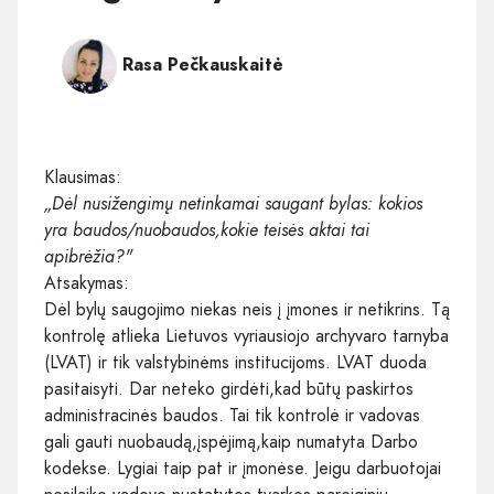
Rasa Pečkauskaitė
Klausimas:
„Dėl nusižengimų netinkamai saugant bylas: kokios
yra baudos/nuobaudos,kokie teisės aktai tai
apibrėžia?"
Atsakymas:
Dėl bylų saugojimo niekas neis į įmones ir netikrins. Tą
kontrolę atlieka Lietuvos vyriausiojo archyvaro tarnyba
(LVAT) ir tik valstybinėms institucijoms. LVAT duoda
pasitaisyti. Dar neteko girdėti,kad būtų paskirtos
administracinės baudos. Tai tik kontrolė ir vadovas
gali gauti nuobaudą,įspėjimą,kaip numatyta Darbo
kodekse. Lygiai taip pat ir įmonėse. Jeigu darbuotojai