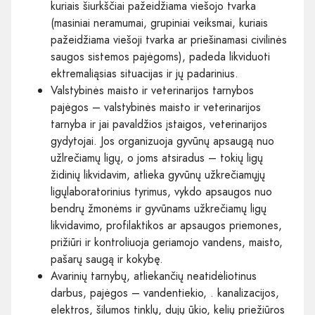
kuriais šiurkščiai pažeidžiama viešojo tvarka
(masiniai neramumai, grupiniai veiksmai, kuriais
pažeidžiama viešoji tvarka ar priešinamasi civilinės
saugos sistemos pajėgoms), padeda likviduoti
ektremaliąsias situacijas ir jų padarinius.
Valstybinės maisto ir veterinarijos tarnybos
pajėgos – valstybinės maisto ir veterinarijos
tarnyba ir jai pavaldžios įstaigos, veterinarijos
gydytojai. Jos organizuoja gyvūnų apsaugą nuo
užlrečiamų ligų, o joms atsiradus – tokių ligų
židinių likvidavim, atlieka gyvūnų užkrečiamųjų
ligųlaboratorinius tyrimus, vykdo apsaugos nuo
bendrų žmonėms ir gyvūnams užkrečiamų ligų
likvidavimo, profilaktikos ar apsaugos priemones,
prižiūri ir kontroliuoja geriamojo vandens, maisto,
pašarų saugą ir kokybę.
Avarinių tarnybų, atliekančių neatidėliotinus
darbus, pajėgos – vandentiekio, . kanalizacijos,
elektros, šilumos tinklų, dujų ūkio, kelių priežiūros