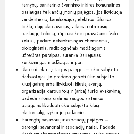
tarnybų, sanitarinio švarinimo ir kitas komunalines
paslaugas teikiančių įmonių pajėgos. Jos likviduoja
vandentiekio, kanalizacijos, elektros, šilumos
tinklų, dujų ūkio avarijas, atkuria nutrūkusių
paslaugų teikimą, rūpinasi kelių pravažumu (valo
kelius), padaro nekenksmingas cheminėmis,
biologinėmis, radiologinėmis medžiagomis
užterštas patalpas, surenka išsiliejusias
kenksmingas medžiagas ir pan.
Ūkio subjekto, įstaigos pajėgos – ūkio subjketo
darbuotojai. Jie pradeda gesinti ūkio subjekte
kilusį gaisrą arba likviduoti kilusią avariją,
organizacija darbuotojų ir (arba) turto evakavimą,
padeda kitoms civilinės saugos sistemos
pajėgoms likviduoti ūkio subjekte kilusį
ekstremalųjį įvykį ir jo padarinius.
Parengtų savanorių ir asociacijų pajėgos –
parengti savanoriai ir asociacijų nariai. Padeda