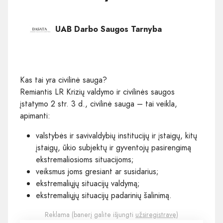
UAB Darbo Saugos Tarnyba
Kas tai yra civilinė sauga?
Remiantis LR Krizių valdymo ir civilinės saugos
įstatymo 2 str. 3 d., civilinė sauga – tai veikla,
apimanti:
valstybės ir savivaldybių institucijų ir įstaigų, kitų
įstaigų, ūkio subjektų ir gyventojų pasirengimą
ekstremaliosioms situacijoms;
veiksmus joms gresiant ar susidarius;
ekstremaliųjų situacijų valdymą;
ekstremaliųjų situacijų padarinių šalinimą.
Reklama (banerį galite išjungti
užsiregistravę
)