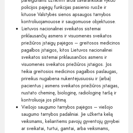
pareigūnams užtikrinti arba savarankiškai vykdo
policijos pajėgų funkcijas pasienio ruože ir
kituose Valstybės sienos apsaugos tarnybos
kontroliuojamouose ir saugomuose objektuose.
Lietuvos nacionalinei sveikatos sistemai
priklausančių asmens ir visuomenės sveikatos
priežiūros įstaigų pajėgos – greitosos medicinos
pagalbos įstaigos, kitos Lietuvos nacionalinei
sveikatos sistemai priklausančios asmens ir
visuomenės sveikatos priežiūros įstaigos. Jos
teikia greitosios medicinos pagalbos paslaugas,
prireikus nugabena nukentėjusiuosiu ir (arba)
pacientus į asmens sveikatos priežiūros įstaigas,
nustato cheminę, biologinę, radiologinę taršą ir
kontroliuoja jos plitimą.
Viešojo saugumo tarnybos pajėgos – viešojo
saugumo tarnybos padaliniai. Jie užkerta kelią
veiksmams, keliantiems pavojų gyventojų gyvybei
ar sveikatai, turtui, gamtai, arba veiksmams,