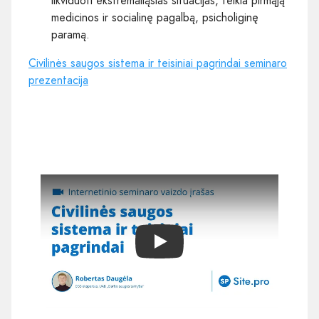
likviduoti ekstremaliąsias situacijas, teikia pirmąją
medicinos ir socialinę pagalbą, psicholiginę
paramą.
Civilinės saugos sistema ir teisiniai pagrindai seminaro
prezentacija
Play