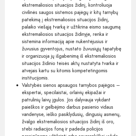
ekstremaliosios situacijos židinį, kontroliuoja
civilinės saugos sistemos pajėgų ir kitų tarnybų
patekimą į ekstremaliosios situacijos židinį,
palaiko viešąją tvarką ir užtikrina eismo saugumą
ekstremaliosios situacijos židinyje, renka ir
sistemina informaciją apie nukentėjusius ir
žuvusius gyventojus, nustato žuvusiųjų tapatybę
ir organizuoja jų išgabenimą iš ekstremaliosios
situacijos židinio teisės aktų nustatyta tvarka ir
atvejais kartu su kitomis kompetetingomis
institucijomis.
Valstybės sienos apsaugos tarnybos pajėgos –
ekspertai, specilaistai, orlaivių ekipažai ir
patrulinių laivų įgulos. Jos dalyvauja vykdant
paieškos ir gelbėjimo darbus pasienio vidaus
vandenyse, ieško pasiklydusių, dingusių asmenų,
žvalgo ekstremaliosios situacijos židinį iš oro,
stebi radiacijos foną ir padeda policijos