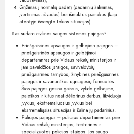
vadovavimas);
Grįžimas į normalią padėtį (padarinių šalinimas,
įvertinimas, išvados) bei išmoktos pamokos (kaip
ateotyje išvengto tokios situacijos).
Kas sudaro civilinės saugos sistemos pajėgas?
Priešgaisrinės apsaugos ir gelbėjimo pajėgos –
priešgaisrinės apsaugos ir gelbėjimoi
departamntas prie Vidaus reikalų ministerijos ir
jam pavaldžios įstaigos, savivaldybių
priešgaisrinės tarnybos, žinybinės priešgaisrinės
pajėgos ir savanoriškos ugniagesių formuotės.
Šios pajėgos gesina gaisrus, vykdo gelbėjimo,
paieškos ir kitus neatidėliotinus darbus, likviduoja
įvykius, ekstremaliuosius įvykius bei
ekstremaliąsias situacijas ir šalina jų padarinius.
Policijos pajėgos – policijos departamentas prie
Vidaus reikalų ministerijos, teritorinės ir
specializuotos policijos įstaigos. Jos saugo