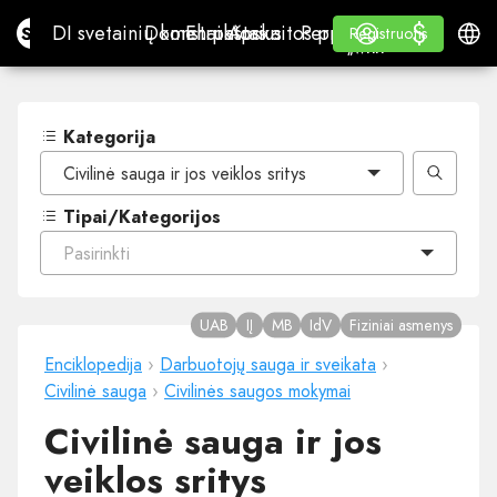
$
$
Site.pro
DI svetainių konstruktorius
Domenai
El. paštas
Apskaitos programa
Perpardavėjams„White
Prisijungti
Mokymasis
Lietu
DI svetainių konstruktorius
Domenai
El. paštas
Apskaitos programa
Perpardavėjams
Mokymasis
Registruotis
Registruotis
„WHITE LABEL“
Kategorija
Civilinė sauga ir jos veiklos sritys
Tipai/Kategorijos
Pasirinkti
UAB
IĮ
MB
IdV
Fiziniai asmenys
Enciklopedija
›
Darbuotojų sauga ir sveikata
›
Civilinė sauga
›
Civilinės saugos mokymai
Civilinė sauga ir jos
veiklos sritys