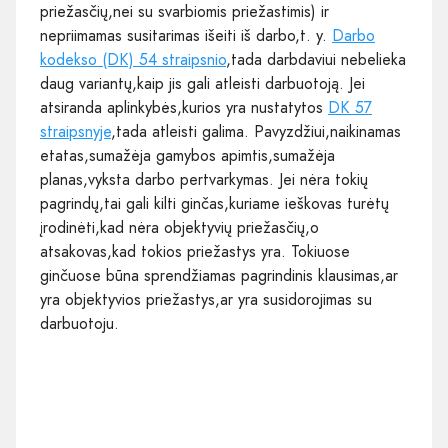
priežasčių,nei su svarbiomis priežastimis) ir
nepriimamas susitarimas išeiti iš darbo,t. y.
Darbo
kodekso (DK) 54 straipsnio
,tada darbdaviui nebelieka
daug variantų,kaip jis gali atleisti darbuotoją. Jei
atsiranda aplinkybės,kurios yra nustatytos
DK 57
straipsnyje
,tada atleisti galima. Pavyzdžiui,naikinamas
etatas,sumažėja gamybos apimtis,sumažėja
planas,vyksta darbo pertvarkymas. Jei nėra tokių
pagrindų,tai gali kilti ginčas,kuriame ieškovas turėtų
įrodinėti,kad nėra objektyvių priežasčių,o
atsakovas,kad tokios priežastys yra. Tokiuose
ginčuose būna sprendžiamas pagrindinis klausimas,ar
yra objektyvios priežastys,ar yra susidorojimas su
darbuotoju.