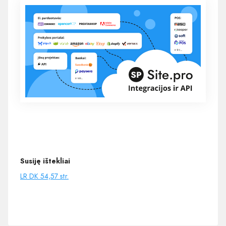
Susiję ištekliai
LR DK 54,57 str.