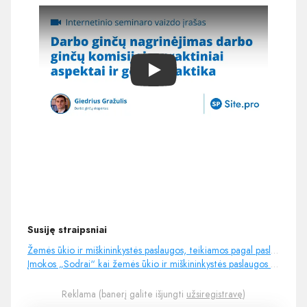
Play
Susiję straipsniai
Žemės ūkio ir miškininkystės paslaugos, teikiamos pagal paslaugų kvitą
Įmokos „Sodrai“ kai žemės ūkio ir miškininkystės paslaugos teikiamos pagal kvitus
Reklama (banerį galite išjungti
užsiregistravę
)