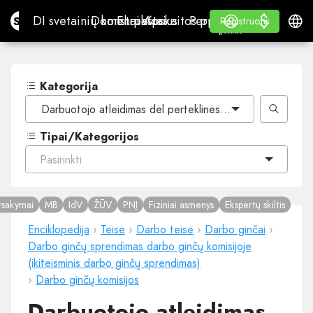
$
$
Site.pro
DI svetainių konstruktorius
Domenai
El. paštas
Apskaitos programa
Perpardavėjams„White
Prisijungti
Mokymasis
Lietu
DI svetainių konstruktorius
Domenai
El. paštas
Apskaitos programa
Perpardavėjams
Mokymasis
Registruotis
Registruotis
„WHITE LABEL“
Kategorija
Darbuotojo atleidimas dėl perteklinės pareigybės
Tipai/Kategorijos
Pasirinkti
tsakymai
MB
IdV
ŽŪV
PNĮ
Fiziniai asmenys
Ekspertų skiltis
Enciklopedija
›
Teisė
›
Darbo teisė
›
Darbo ginčai
›
Darbo ginčų sprendimas darbo ginčų komisijoje
(ikiteisminis darbo ginčų sprendimas)
›
Darbo ginčų komisijos
Darbuotojo atleidimas