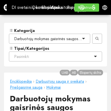
$
$
Site.pro
DI svetainių konstruktorius
Domenai
El. paštas
Apskaitos programa
Perpardavėjams„White
Prisijungti
Mokymasis
Lietu
DI svetainių konstruktorius
Domenai
El. paštas
Apskaitos programa
Perpardavėjams
Mokymasis
Registruotis
Registruotis
„WHITE LABEL“
Kategorija
Darbuotojų mokymas gaisrinės saugos klausimais
Tipai/Kategorijos
Pasirinkti
UAB
AB
Ekspertų skiltis
Enciklopedija
›
Darbuotojų sauga ir sveikata
›
Priešgaisrinė sauga
›
Mokymai
Darbuotojų mokymas
gaisrinės saugos