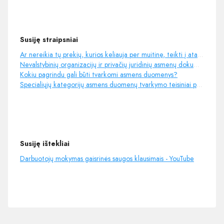
Susiję straipsniai
Ar nereikia tų prekių, kurios keliauja per muitinę, teikti į ataskaitą?
Nevalstybinių organizacijų ir privačių juridinių asmenų dokumentų tvarkymas
Kokiu pagrindu gali būti tvarkomi asmens duomenys?
Specialiųjų kategorijų asmens duomenų tvarkymo teisiniai pagrindai
Susiję ištekliai
Darbuotojų mokymas gaisrinės saugos klausimais - YouTube