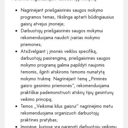
Nagrinėjant priešgaisrinės saugos mokymo
programos temas, tikslinga aptarti būdingiausius
gaisrų atvejus įmonėje;
Darbuotojų priešgaisrinės saugos mokymui
rekomenduojama naudoti įvairias mokymo
priemones;
Atsižvelgiant į įmonės veiklos specifiką,
darbuotojų pasirengimą, priešgaisrinės saugos
mokymo programą galima papildyti naujomis
temomis, ilginti atskiroms temoms numatytą
mokymo trukmę. Nagrinėjant temą „Pirminės
gaisro gesinimo priemonės“, rekomenduojama
praktiškai pademonstruoti atskirų tipų gesintuvų
veikimo principą;
Temos „Veiksmai kilus gaisrui“ nagrinėjimo metu
rekomenduojama organizuoti darbuotojų
praktines pratybas;
Įmonėse, kuriose yra parengti darbuotojų veiksmų