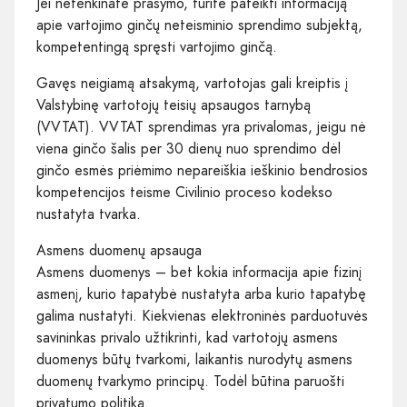
Jei netenkinate prašymo, turite pateikti informaciją
apie vartojimo ginčų neteisminio sprendimo subjektą,
kompetentingą spręsti vartojimo ginčą.
Gavęs neigiamą atsakymą, vartotojas gali kreiptis į
Valstybinę vartotojų teisių apsaugos tarnybą
(VVTAT). VVTAT sprendimas yra privalomas, jeigu nė
viena ginčo šalis per 30 dienų nuo sprendimo dėl
ginčo esmės priėmimo nepareiškia ieškinio bendrosios
kompetencijos teisme Civilinio proceso kodekso
nustatyta tvarka.
Asmens duomenų apsauga
Asmens duomenys – bet kokia informacija apie fizinį
asmenį, kurio tapatybė nustatyta arba kurio tapatybę
galima nustatyti. Kiekvienas elektroninės parduotuvės
savininkas privalo užtikrinti, kad vartotojų asmens
duomenys būtų tvarkomi, laikantis nurodytų asmens
duomenų tvarkymo principų. Todėl būtina paruošti
privatumo politiką.