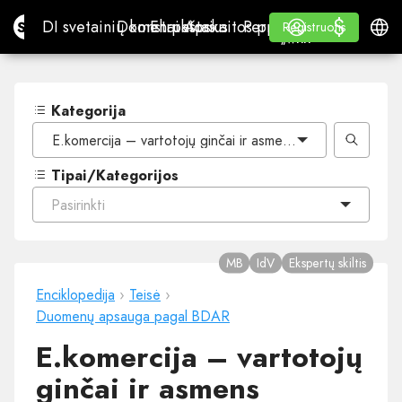
$
$
Site.pro
DI svetainių konstruktorius
Domenai
El. paštas
Apskaitos programa
Perpardavėjams„White
Prisijungti
Mokymasis
Lietu
DI svetainių konstruktorius
Domenai
El. paštas
Apskaitos programa
Perpardavėjams
Mokymasis
Registruotis
Registruotis
„WHITE LABEL“
Kategorija
E.komercija – vartotojų ginčai ir asmens duomenų apsau
Tipai/Kategorijos
Pasirinkti
MB
IdV
Ekspertų skiltis
Enciklopedija
›
Teisė
›
Duomenų apsauga pagal BDAR
E.komercija – vartotojų
ginčai ir asmens