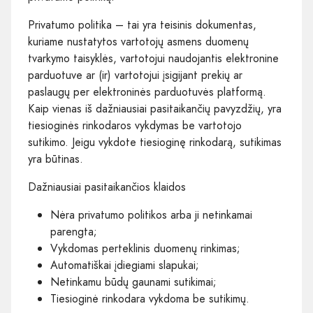
Privatumo politika – tai yra teisinis dokumentas,
kuriame nustatytos vartotojų asmens duomenų
tvarkymo taisyklės, vartotojui naudojantis elektronine
parduotuve ar (ir) vartotojui įsigijant prekių ar
paslaugų per elektroninės parduotuvės platformą.
Kaip vienas iš dažniausiai pasitaikančių pavyzdžių, yra
tiesioginės rinkodaros vykdymas be vartotojo
sutikimo. Jeigu vykdote tiesioginę rinkodarą, sutikimas
yra būtinas.
Dažniausiai pasitaikančios klaidos
Nėra privatumo politikos arba ji netinkamai
parengta;
Vykdomas perteklinis duomenų rinkimas;
Automatiškai įdiegiami slapukai;
Netinkamu būdų gaunami sutikimai;
Tiesioginė rinkodara vykdoma be sutikimų.