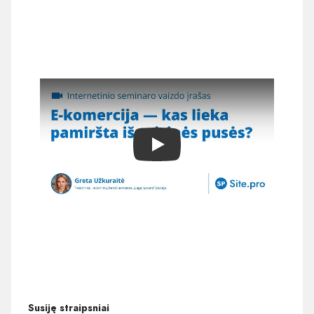
Play
Susiję straipsniai