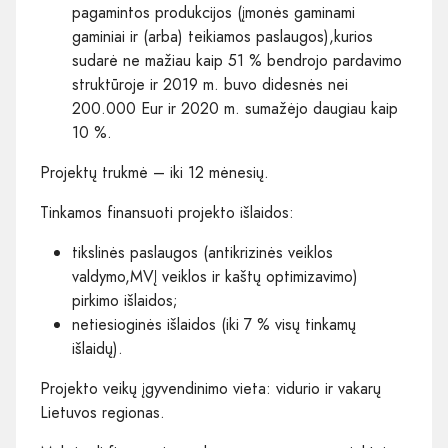
pagamintos produkcijos (įmonės gaminami
gaminiai ir (arba) teikiamos paslaugos),kurios
sudarė ne mažiau kaip 51 % bendrojo pardavimo
struktūroje ir 2019 m. buvo didesnės nei
200.000 Eur ir 2020 m. sumažėjo daugiau kaip
10 %.
Projektų trukmė – iki 12 mėnesių.
Tinkamos finansuoti projekto išlaidos:
tikslinės paslaugos (antikrizinės veiklos
valdymo,MVĮ veiklos ir kaštų optimizavimo)
pirkimo išlaidos;
netiesioginės išlaidos (iki 7 % visų tinkamų
išlaidų).
Projekto veikų įgyvendinimo vieta: vidurio ir vakarų
Lietuvos regionas.