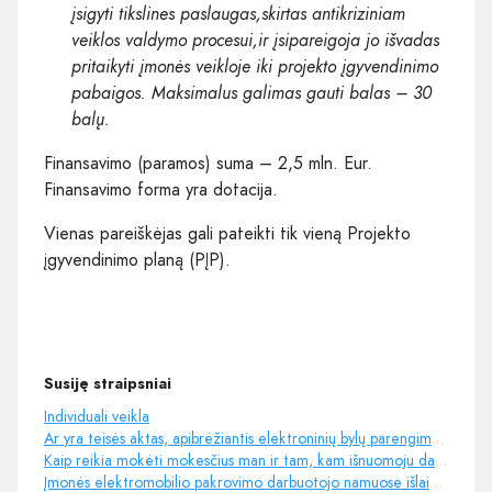
įsigyti tikslines paslaugas,skirtas antikriziniam
veiklos valdymo procesui,ir įsipareigoja jo išvadas
pritaikyti įmonės veikloje iki projekto įgyvendinimo
pabaigos. Maksimalus galimas gauti balas – 30
balų.
Finansavimo (paramos) suma – 2,5 mln. Eur.
Finansavimo forma yra dotacija.
Vienas pareiškėjas gali pateikti tik vieną Projekto
įgyvendinimo planą (PĮP).
Susiję straipsniai
Individuali veikla
Ar yra teisės aktas, apibrėžiantis elektroninių bylų parengimo tvarką?
Kaip reikia mokėti mokesčius man ir tam, kam išnuomoju darbo vietą?
Įmonės elektromobilio pakrovimo darbuotojo namuose išlaidų pripažinimas