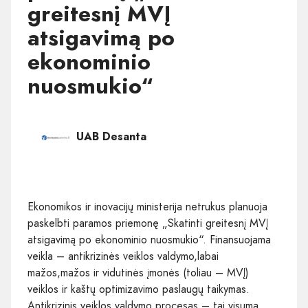
greitesnį MVĮ
atsigavimą po
ekonominio
nuosmukio“
UAB Desanta
Ekonomikos ir inovacijų ministerija netrukus planuoja
paskelbti paramos priemonę „Skatinti greitesnį MVĮ
atsigavimą po ekonominio nuosmukio“. Finansuojama
veikla – antikrizinės veiklos valdymo,labai
mažos,mažos ir vidutinės įmonės (toliau – MVĮ)
veiklos ir kaštų optimizavimo paslaugų taikymas.
Antikrizinis veiklos valdymo procesas – tai visuma