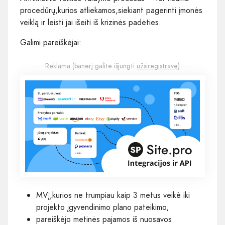
procedūrų,kurios atliekamos,siekiant pagerinti įmonės
veiklą ir leisti jai išeiti iš krizinės padėties.
Galimi pareiškėjai:
Reklama (banerį galite išjungti
užsiregistravę
)
MVĮ,kurios ne trumpiau kaip 3 metus veikė iki
projekto įgyvendinimo plano pateikimo;
pareiškėjo metinės pajamos iš nuosavos