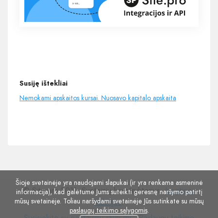
Susiję ištekliai
Nemokami apskaitos kursai . Nuosavo kapitalo apskaita
Šioje svetainėje yra naudojami slapukai (ir yra renkama asmeninė
© Site.pro 2011. Svetainių konstruktorius.
Jungtinės
informacija), kad galėtume Jums suteikti geresnę naršymo patirtį
mūsų svetainėje. Toliau naršydami svetainėje Jūs sutinkate su mūsų
Valstijos
.
paslaugų teikimo sąlygomis
.
Susisiekite
Paslaugų
Susisiekite su pardavimų skyriumi
Paslaugų teikimo