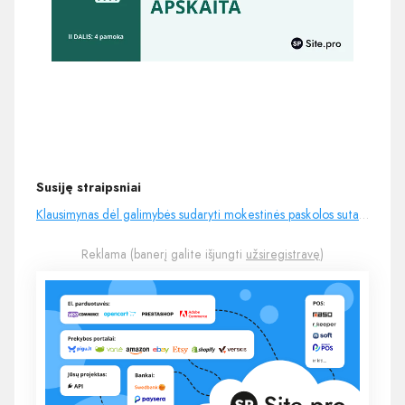
Susiję straipsniai
Klausimynas dėl galimybės sudaryti mokestinės paskolos sutartį
Reklama (banerį galite išjungti
užsiregistravę
)