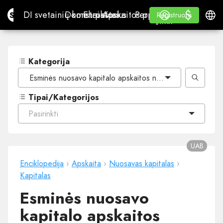
$
$
Site.pro
DI svetainių konstruktorius
Domenai
El. paštas
Apskaitos programa
Perpardavėjams„White
Prisijungti
Mokymasis
Lietu
DI svetainių konstruktorius
Domenai
El. paštas
Apskaitos programa
Perpardavėjams
Mokymasis
Registruotis
Registruotis
„WHITE LABEL“
Kategorija
Esminės nuosavo kapitalo apskaitos nuostatos
Tipai/Kategorijos
Pasirinkti
UAB
Enciklopedija
›
Apskaita
›
Nuosavas kapitalas
›
Kapitalas
Esminės nuosavo
kapitalo apskaitos