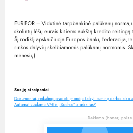
EURIBOR – Vidutinė tarpbankinė palūkanų norma,už 
skolintų lėšų eurais kitiems aukštą kredito reiting
Šį rodiklį apskaičiuoja Europos bankų federacija,r
rinkos dalyvių skelbiamomis palūkanų normomis. Skai
mėnesių).
Susiję straipsniai
Dokumentai, reikalingi pradėti įmonėje taikyti suminę darbo laiko 
Automatizuokime VMI ir „Sodros“ ataskaitas?
Reklama (banerį galite