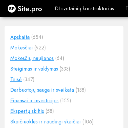
Site.pro
DI svetainių konstruktorius
DI svetainių konstruktorius
Apskaita
(654)
Mokesčiai
(922)
Mokesčių naujienos
(64)
Steigimas ir valdymas
(333)
Teisė
(347)
Darbuotojų sauga ir sveikata
(138)
Finansai ir investicijos
(155)
Ekspertų skiltis
(58)
Skaičiuoklės ir naudingi skaičiai
(106)