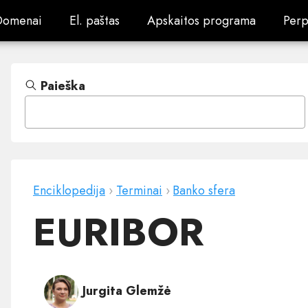
Domenai
El. paštas
Apskaitos programa
Perp
Domenai
El. paštas
Apskaitos programa
Perp
Paieška
Enciklopedija
›
Terminai
›
Banko sfera
EURIBOR
Jurgita Glemžė