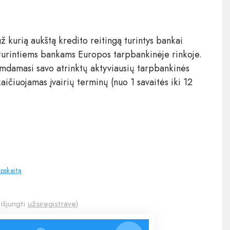
kurią aukštą kredito reitingą turintys bankai
ą turintiems bankams Europos tarpbankinėje rinkoje.
emdamasi savo atrinktų aktyviausių tarpbankinės
čiuojamas įvairių terminų (nuo 1 savaitės iki 12
apskaitą
 išjungti
užsiregistravę
)