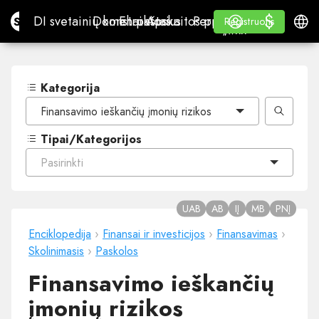
$
$
Site.pro
DI svetainių konstruktorius
Domenai
El. paštas
Apskaitos programa
Perpardavėjams„White
Prisijungti
Mokymasis
Lietu
DI svetainių konstruktorius
Domenai
El. paštas
Apskaitos programa
Perpardavėjams
Mokymasis
Registruotis
Registruotis
„WHITE LABEL“
Kategorija
Finansavimo ieškančių įmonių rizikos
Tipai/Kategorijos
Pasirinkti
UAB
AB
IĮ
MB
PNĮ
Enciklopedija
›
Finansai ir investicijos
›
Finansavimas
›
Skolinimasis
›
Paskolos
Finansavimo ieškančių
įmonių rizikos