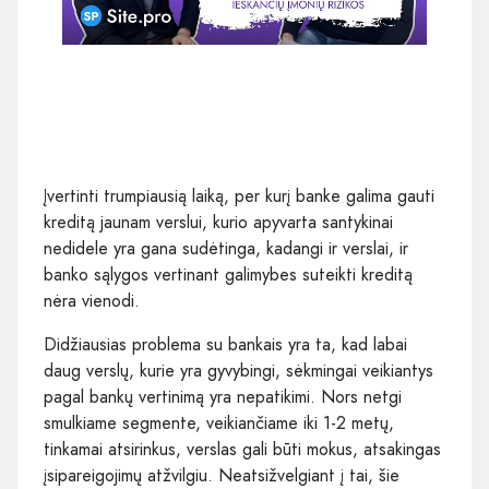
Įvertinti trumpiausią laiką, per kurį banke galima gauti
kreditą jaunam verslui, kurio apyvarta santykinai
nedidele yra gana sudėtinga, kadangi ir verslai, ir
banko sąlygos vertinant galimybes suteikti kreditą
nėra vienodi.
Didžiausias problema su bankais yra ta, kad labai
daug verslų, kurie yra gyvybingi, sėkmingai veikiantys
pagal bankų vertinimą yra nepatikimi. Nors netgi
smulkiame segmente, veikiančiame iki 1-2 metų,
tinkamai atsirinkus, verslas gali būti mokus, atsakingas
įsipareigojimų atžvilgiu. Neatsižvelgiant į tai, šie