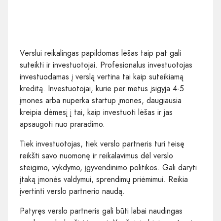
Verslui reikalingas papildomas lėšas taip pat gali
suteikti ir investuotojai. Profesionalus investuotojas
investuodamas į verslą vertina tai kaip suteikiamą
kreditą. Investuotojai, kurie per metus įsigyja 4-5
įmones arba nuperka startup įmones, daugiausia
kreipia dėmesį į tai, kaip investuoti lėšas ir jas
apsaugoti nuo praradimo.
Tiek investuotojas, tiek verslo partneris turi teisę
reikšti savo nuomonę ir reikalavimus dėl verslo
steigimo, vykdymo, įgyvendinimo politikos. Gali daryti
įtaką įmonės valdymui, sprendimų priėmimui. Reikia
įvertinti verslo partnerio naudą.
Patyręs verslo partneris gali būti labai naudingas