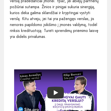
verslą pradedančiai įmonei. Ypač, jei abiejų partnerių
požiūriai sutampa. Žinios ir pinigai sukuria sinergiją,
kurios dėka galima sklandžiai ir kryptingai vystyti
verslą. Kitu atveju, jei tai yra pažengęs verslas, jis
nenorės papildomo įsikišimo į įmonės valdymą, todėl
rinksis kredituotoją. Turėti sprendimų priėmimo laisvę
yra didelis privalumas.
Play