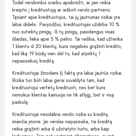
Todėl verslininkui svarbu apsibrėžti, ar jam reikia
kreiptis į kredituotoją ar ieškoti verslo partnerio.
Tęsiant apie kredituotojus, tai jų jautrumas rizikai yra
labai didelis. Pavyzdžiui, kredituotojas uždirba 10 %
nuo suteiktų pinigų. Iš tų pinigų, pasidengus visas
išlaidas, lieka apie 5 % pelno. Tai reiškia, kad užtenka
1 kliento iš 20 klientų, kuris negebės grąžinti kredito,
kad likę 19 būdų vien dėl to, kad atpirktų 1
nepasisekusį kreditą.
Kredituotojai žinodami šį faktą yra labai jautrūs rizikai.
Rizika turi būti labai gerai suvaldyta tam, kad
kredituotojui vertėtų kredituoti, nes bet kuris
nemokus klientas kainuoja ne tik atlygį, bet ir visą
paskolą.
Kredituotojai nesidalina verslo rizika su kreditą
imančia įmone. Jei verslas nepasiseka, tai kreditą
reikia grąžinti arba iš užstatyto turto, arba kaip