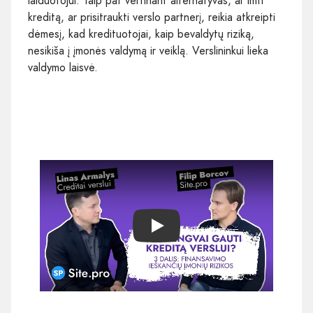
laiduotojui. Taip pat vertinant alternatyvas, ar imti
kreditą, ar prisitraukti verslo partnerį, reikia atkreipti
dėmesį, kad kredituotojai, kaip bevaldytų riziką,
nesikiša į įmonės valdymą ir veiklą. Verslininkui lieka
valdymo laisvė.
Play