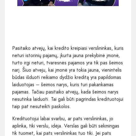
Pasitaiko atvejų, kai kredito kreipiasi verslininkas, kuris
neturi istorinių pajamų, įkurta jauna prekybinė įmonė,
turto irgi neturi, tvaresnės pajamos yra tik pas šeimos
narį. Šiuo atveju, kai įmonė yra tokia jauna, vienintelis
būdas išduoti reikiamo dydžio kreditą yra papildomas
laiduotojas – šeimos narys, kuris turi pakankamas
pajamas. Tačiau pasitaiko atvejų, kada šeimos narys
nesutinka laiduoti. Tai gali būti pagrindas kredituotojui
taip pat nesuteikti paskolos.
Kredituotojui labai svarbu, ar pats verslininkas, jo
aplinka, tiki verslu, idėja. Verslas gali būti sėkmingas
tik tuomet, kai pats verslininkas tuo tiki. Jei pats