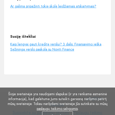
Ar galima pripažinti tokią skolą leidžiamais atskaitymais?
Susiję ištekliai
Kaip lengvai gauti kreditą verslui? 3 dalis: Finansavimo ieškančių įmonių rizikos - Youtube
Sąžininga verslo paskola su Noviti Finance
Šioje svetainėje yra naudojami slapukai (ir yra renkama asmeninė
© Site.pro 2011. Svetainių konstruktorius.
Jungtinės
informacija), kad galėtume Jums suteikti geresnę naršymo patirtį
mūsų svetainėje. Toliau naršydami svetainėje Jūs sutinkate su mūsų
Valstijos
.
paslaugų teikimo sąlygomis
.
Susisiekite
Paslaugų
Susisiekite su pardavimų skyriumi
Paslaugų teikimo