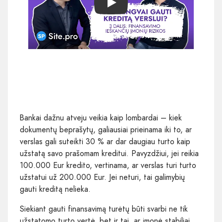
Play
Bankai dažnu atveju veikia kaip lombardai – kiek
dokumentų beprašytų, galiausiai prieinama iki to, ar
verslas gali suteikti 30 % ar dar daugiau turto kaip
užstatą savo prašomam kreditui. Pavyzdžiui, jei reikia
100.000 Eur kredito, vertinama, ar verslas turi turto
užstatui už 200.000 Eur. Jei neturi, tai galimybių
gauti kreditą nelieka.
Siekiant gauti finansavimą turėtų būti svarbi ne tik
užstatomo turto vertė, bet ir tai, ar įmonė stabiliai