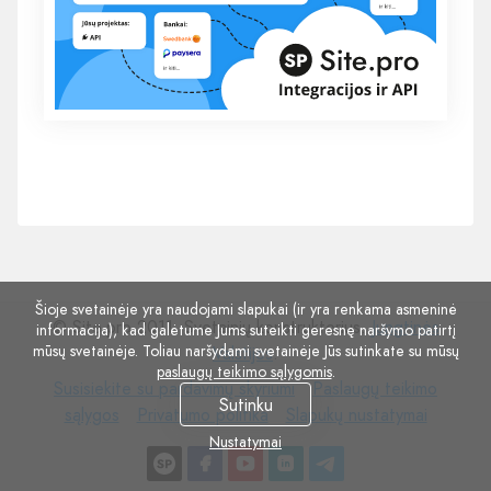
Šioje svetainėje yra naudojami slapukai (ir yra renkama asmeninė
© Site.pro 2011. Svetainių konstruktorius.
Jungtinės
informacija), kad galėtume Jums suteikti geresnę naršymo patirtį
mūsų svetainėje. Toliau naršydami svetainėje Jūs sutinkate su mūsų
Valstijos
.
paslaugų teikimo sąlygomis
.
Susisiekite
Paslaugų
Susisiekite su pardavimų skyriumi
Paslaugų teikimo
Sutinku
su
Privatumo
Slapukų
teikimo
sąlygos
Privatumo politika
Slapukų nustatymai
pardavimų
politika
nustatymai
sąlygos
Nustatymai
skyriumi