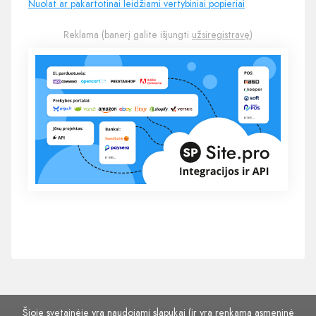
Nuolat ar pakartotinai leidžiami vertybiniai popieriai
Reklama (banerį galite išjungti
užsiregistravę
)
Šioje svetainėje yra naudojami slapukai (ir yra renkama asmeninė