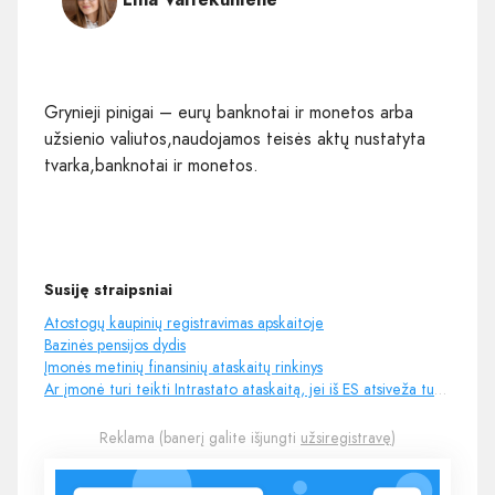
Grynieji pinigai – eurų banknotai ir monetos arba
užsienio valiutos,naudojamos teisės aktų nustatyta
tvarka,banknotai ir monetos.
Susiję straipsniai
Atostogų kaupinių registravimas apskaitoje
Bazinės pensijos dydis
Įmonės metinių finansinių ataskaitų rinkinys
Ar įmonė turi teikti Intrastato ataskaitą, jei iš ES atsiveža tuščias dėžutes?
Reklama (banerį galite išjungti
užsiregistravę
)