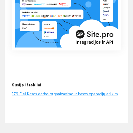
Susiję ištekliai
179 Dėl Kasos darbo organizavimo ir kasos operacijų atlikimo taisyklių patvirtinimo (galiojo iki 2022-04-30)