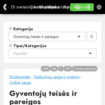
$
$
Site.pro
DI svetainių konstruktorius
Domenai
El. paštas
Apskaitos programa
Perpardavėjams„White
Prisijungti
Mokymasis
Lietu
DI svetainių konstruktorius
Domenai
El. paštas
Apskaitos programa
Perpardavėjams
Mokymasis
Registruotis
Registruotis
„WHITE LABEL“
Kategorija
Gyventojų teisės ir pareigos
Tipai/Kategorijos
Pasirinkti
UAB
AB
IĮ
IdV
Fiziniai asmenys
Enciklopedija
›
Darbuotojų sauga ir sveikata
›
Civilinė sauga
Gyventojų teisės ir
pareigos