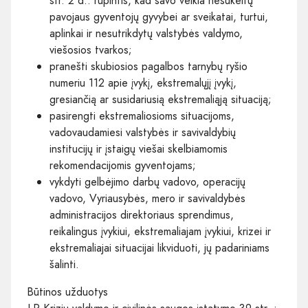
str. 2 d.: rūpintis, kad savo veikla nesukeltų
pavojaus gyventojų gyvybei ar sveikatai, turtui,
aplinkai ir nesutrikdytų valstybės valdymo,
viešosios tvarkos;
pranešti skubiosios pagalbos tarnybų ryšio
numeriu 112 apie įvykį, ekstremalųjį įvykį,
gresiančią ar susidariusią ekstremaliąją situaciją;
pasirengti ekstremaliosioms situacijoms,
vadovaudamiesi valstybės ir savivaldybių
institucijų ir įstaigų viešai skelbiamomis
rekomendacijomis gyventojams;
vykdyti gelbėjimo darbų vadovo, operacijų
vadovo, Vyriausybės, mero ir savivaldybės
administracijos direktoriaus sprendimus,
reikalingus įvykiui, ekstremaliajam įvykiui, krizei ir
ekstremaliajai situacijai likviduoti, jų padariniams
šalinti.
Būtinos užduotys