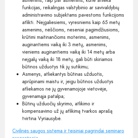
asmenims, taip pat asmenims, kurie atlieka
funkcijas, reikalingas valstybinio ar savivaldybių
administravimo subjektams pavestoms funkcijoms
atlikti. Neįgaliesiems, vyresniems kaip 65 metų
asmenims, nėščioms, neseniai pagimdžiusioms,
krūtimi maitinančioms moterims, asmenims,
auginantiems vaiką iki 3 metų, asmenims,
vieniems auginantiems vaiką iki 14 metų arba
neįgalų vaiką iki 18 metų, gali būti skiriamos
būtinos užduotys tik jų sutikimu;
Asmenys, atliekantys būtinas užduotis,
aprūpinami maistu ir, jeigu būtinos užduotys
atliekamos ne jų gyvenamojoje vietovėje,
gyvenamąja patalpa;
Būtinų užduočių skyrimo, atlikimo ir
kompensavimo už jų atlikimą tvarkos aprašą
tvirtina Vyriausybė.
Civilinės saugos sistema ir teisiniai pagrindai seminaro