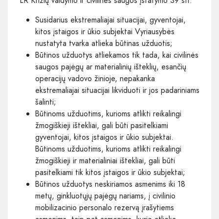
LR Krizių valdymo ir civilinės saugos įstatymo 39 str. •
Susidarius ekstremaliajai situacijai, gyventojai,
kitos įstaigos ir ūkio subjektai Vyriausybės
nustatyta tvarka atlieka būtinas užduotis;
Būtinos užduotys atliekamos tik tada, kai civilinės
saugos pajėgų ar materialinių išteklių, esančių
operacijų vadovo žinioje, nepakanka
ekstremaliajai situacijai likviduoti ir jos padariniams
šalinti;
Būtinoms užduotims, kurioms atlikti reikalingi
žmogiškieji ištekliai, gali būti pasitelkiami
gyventojai, kitos įstaigos ir ūkio subjektai.
Būtinoms užduotims, kurioms atlikti reikalingi
žmogiškieji ir materialiniai ištekliai, gali būti
pasitelkiami tik kitos įstaigos ir ūkio subjektai;
Būtinos užduotys neskiriamos asmenims iki 18
metų, ginkluotųjų pajėgų nariams, į civilinio
mobilizacinio personalo rezervą įrašytiems