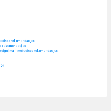
metodinės rekomendacijos
ės rekomendacijos
įsipareigojimai“ metodinės rekomendacijos
30)