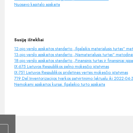
Nuosavo kapitalo apskaita
Susiję ištekliai
12-ojo verslo apskaitos standarto „Ilgalaikis materialusis turtas“ 
13-ojo verslo apskaitos standarto „Nematerialusis turtas“ metodin
18-ojo verslo apskaitos standarto „Finansinis turtas ir finansiniai 
IX-675 Lietuvos Respublikos pelno mokesčio įstatymas
IX-751 Lietuvos Respublikos pridėtinės vertės mokesčio įstatymas
719 Dėl Inventorizacijos tvarkos patvirtinimo (aktualu iki 2022-04-
Nemokami apskaitos kursai. Ilgalaikio turto apskaita