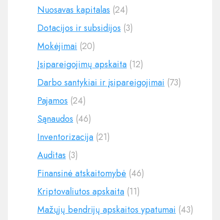
Nuosavas kapitalas
(24)
Dotacijos ir subsidijos
(3)
Mokėjimai
(20)
Įsipareigojimų apskaita
(12)
Darbo santykiai ir įsipareigojimai
(73)
Pajamos
(24)
Sąnaudos
(46)
Inventorizacija
(21)
Auditas
(3)
Finansinė atskaitomybė
(46)
Kriptovaliutos apskaita
(11)
Mažųjų bendrijų apskaitos ypatumai
(43)