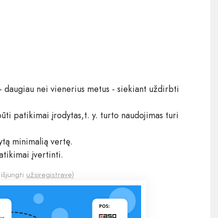
ą - daugiau nei vienerius metus - siekiant uždirbti
i patikimai įrodytas,t. y. turto naudojimas turi
tytą minimalią vertę.
atikimai įvertinti.
 išjungti
užsiregistravę
)