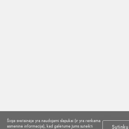
Šioje svetainėje yra naudojami slapukai (ir yra renkama
asmeninė informacija), kad galėtume Jums suteikti
Sutinku