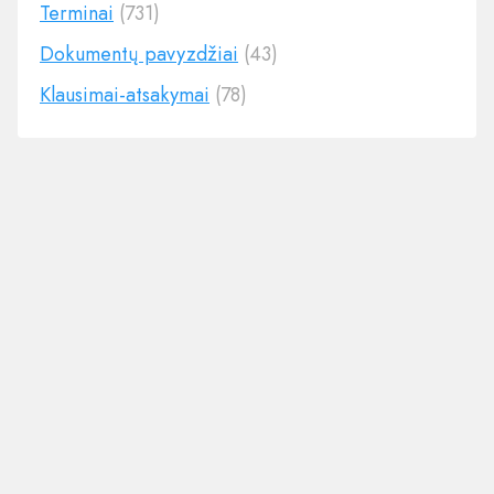
Terminai
(731)
Dokumentų pavyzdžiai
(43)
Klausimai-atsakymai
(78)