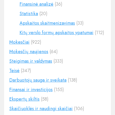
Finansinė analizė
(36)
Statistika
(20)
Apskaitos skaitmenizavimas
(33)
Kitų verslo formų apskaitos ypatumai
(112)
Mokesčiai
(922)
Mokesčių naujienos
(64)
Steigimas ir valdymas
(333)
Teisė
(347)
Darbuotojų sauga ir sveikata
(138)
Finansai ir investicijos
(155)
Ekspertų skiltis
(58)
Skaičiuoklės ir naudingi skaičiai
(106)