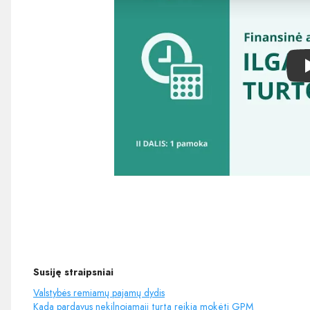
Susiję straipsniai
Valstybės remiamų pajamų dydis
Kada pardavus nekilnojamąjį turtą reikia mokėti GPM