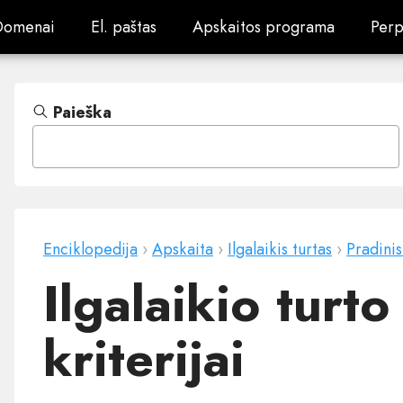
Domenai
El. paštas
Apskaitos programa
Perp
Domenai
El. paštas
Apskaitos programa
Perp
Paieška
Enciklopedija
›
Apskaita
›
Ilgalaikis turtas
›
Pradini
Ilgalaikio turt
kriterijai