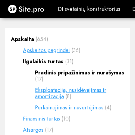
Site.pro
DI svetainių konstruktorius
DI svetainių konstruktorius
Apskaita
(654)
Apskaitos pagrindai
(36)
Ilgalaikis turtas
(31)
Pradinis pripažinimas ir nurašymas
(17)
Eksploatacija, nusidėvėjimas ir
amortizacija
(8)
Perkainojimas ir nuvertėjimas
(4)
Finansinis turtas
(10)
Atsargos
(17)