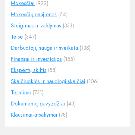
Mokesčiai
(922)
Mokesčių naujienos
(64)
Steigimas ir valdymas
(333)
Teisė
(347)
Darbuotojų sauga ir sveikata
(138)
Finansai ir investicijos
(155)
Ekspertų skiltis
(58)
Skaičiuoklės ir naudingi skaičiai
(106)
Terminai
(731)
Dokumentų pavyzdžiai
(43)
Klausimai-atsakymai
(78)