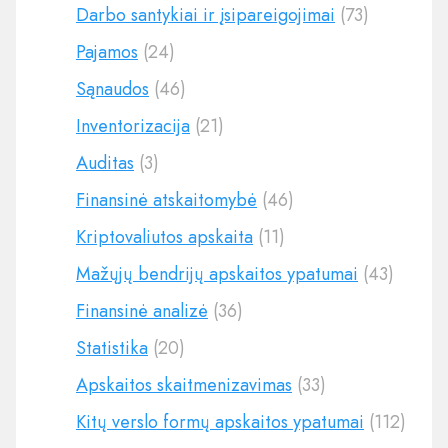
Darbo santykiai ir įsipareigojimai
(73)
Pajamos
(24)
Sąnaudos
(46)
Inventorizacija
(21)
Auditas
(3)
Finansinė atskaitomybė
(46)
Kriptovaliutos apskaita
(11)
Mažųjų bendrijų apskaitos ypatumai
(43)
Finansinė analizė
(36)
Statistika
(20)
Apskaitos skaitmenizavimas
(33)
Kitų verslo formų apskaitos ypatumai
(112)