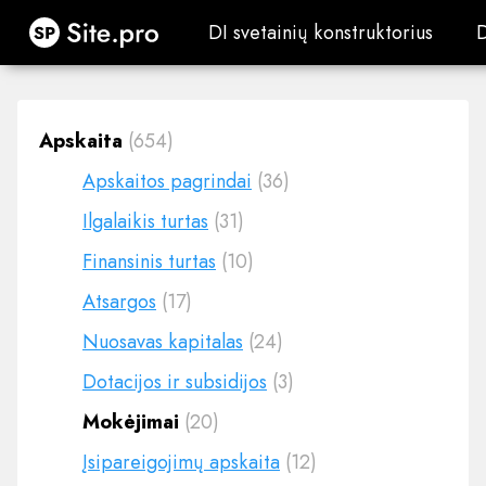
Site.pro
DI svetainių konstruktorius
DI svetainių konstruktorius
Apskaita
(654)
Apskaitos pagrindai
(36)
Ilgalaikis turtas
(31)
Finansinis turtas
(10)
Atsargos
(17)
Nuosavas kapitalas
(24)
Dotacijos ir subsidijos
(3)
Mokėjimai
(20)
Įsipareigojimų apskaita
(12)