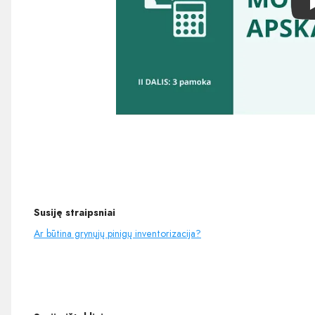
Susiję straipsniai
Ar būtina grynųjų pinigų inventorizacija?