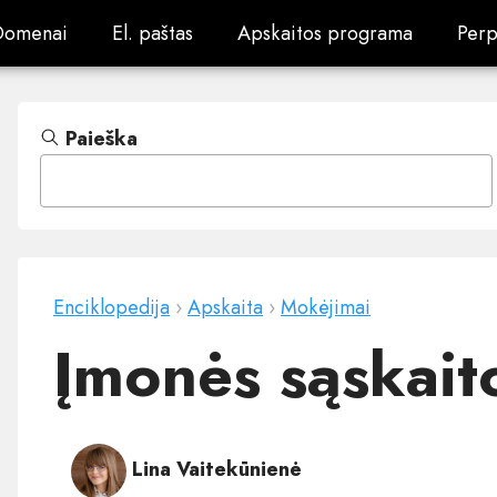
Domenai
El. paštas
Apskaitos programa
Perp
Domenai
El. paštas
Apskaitos programa
Perp
Paieška
Enciklopedija
›
Apskaita
›
Mokėjimai
Įmonės sąskait
Lina Vaitekūnienė