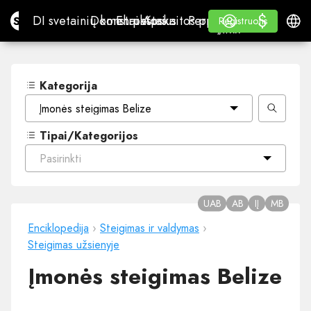
$
$
Site.pro
DI svetainių konstruktorius
Domenai
El. paštas
Apskaitos programa
Perpardavėjams„White
Prisijungti
Mokymasis
Lietu
DI svetainių konstruktorius
Domenai
El. paštas
Apskaitos programa
Perpardavėjams
Mokymasis
Registruotis
Registruotis
„WHITE LABEL“
Kategorija
Įmonės steigimas Belize
Tipai/Kategorijos
Pasirinkti
UAB
AB
IĮ
MB
Enciklopedija
›
Steigimas ir valdymas
›
Steigimas užsienyje
Įmonės steigimas Belize