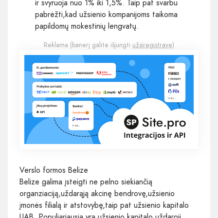
ir svyruoja nuo 1% iki 1,5%. Taip pat svarbu
pabrėžti,kad užsienio kompanijoms taikoma
papildomų mokestinių lengvatų.
Reklama (banerį galite išjungti
užsiregistravę
)
Verslo formos Belize
Belize galima įsteigti ne pelno siekiančią
organziaciją,uždarąją akcinę bendrovę,užsienio
įmonės filialą ir atstovybę,taip pat užsienio kapitalo
UAB. Populiariausia yra užsienio kapitalo uždaroji