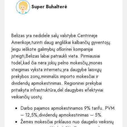
Super Buhalterė
Belizas yra nedidelė salų valstybė Centrinėje
Amerikoje,turinti daug angliškai kalbančių gyventojų.
Jeigu ieškote galimybių
ofšorinei
kompanijai
įsteigti,Belizas labai patraukli vieta. Pirmiausiai
todėl,kad čia nėra jokių pelno mokesčių,įmonės
steigimas vyksta internetu,yra daugybė laisvųjų
prekybos zonų,minimalūs importo mokesčiai ir
dividendų apmokestinimas. Regioninei prekybai
pritaikyta infrastruktūra,dėl daugybės efektyviai
veikiančių uostų.
Darbo pajamos apmokestinamos 9% tarifu. PVM
– 12,5%,dividendų apmokestinimas – 5%.
Žemės mokesčiai priklauso nuo daugelio veiksnių