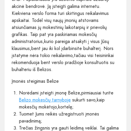
akcinė bendrovė. Ją įsteigti galima internetu.
Kiekviena verslo forma turi skirtingus reikalavimus
apskaitai. Todėl visų naujų įmonių atstovams
atsiunčiamas jų mokestinių laikotarpių ir prievolių
grafikas. Taip pat yra paskiriamas mokesčių
administratorius,kurio pareiga atsakyti į visus Jūsų
klausimus,bent jau iki kol įdarbinsite buhalterį. Nors
įstatyme nėra tokio reikalavimo,tačiau visi teisininkai
rekomenduoja bent verslo pradžioje konsultuotis su
buhalteriu iš Belizos.
Įmonės steigimas Belize
Norėdami įsteigti įmonę Belize,pirmiausiai turite
Belizo mokesčių tarnyboje
sukurti savo,kaip
mokesčių mokėtojo,kortelę;
Tuomet Jums reikės užregistruoti įmonės
pavadinimą;
Trečias žingsnis yra gauti leidimą veiklai. Tai galima