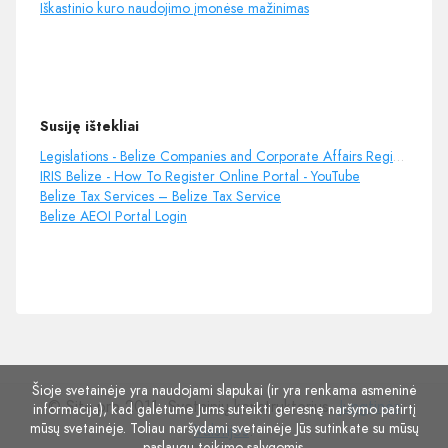
Iškastinio kuro naudojimo įmonėse mažinimas
Susiję ištekliai
Legislations - Belize Companies and Corporate Affairs Registry
IRIS Belize - How To Register Online Portal - YouTube
Belize Tax Services – Belize Tax Service
Belize AEOI Portal Login
Šioje svetainėje yra naudojami slapukai (ir yra renkama asmeninė
© Site.pro 2011. Svetainių konstruktorius.
Jungtinės
informacija), kad galėtume Jums suteikti geresnę naršymo patirtį
mūsų svetainėje. Toliau naršydami svetainėje Jūs sutinkate su mūsų
Valstijos
.
paslaugų teikimo sąlygomis
.