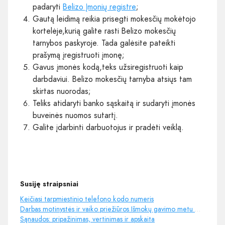
padaryti
Belizo Įmonių registre
;
Gautą leidimą reikia prisegti mokesčių mokėtojo
kortelėje,kurią galite rasti Belizo mokesčių
tarnybos paskyroje. Tada galėsite pateikti
prašymą įregistruoti įmonę;
Gavus įmonės kodą,teks užsiregistruoti kaip
darbdaviui. Belizo mokesčių tarnyba atsiųs tam
skirtas nuorodas;
Teliks atidaryti banko sąskaitą ir sudaryti įmonės
buveinės nuomos sutartį.
Galite įdarbinti darbuotojus ir pradėti veiklą.
Susiję straipsniai
Keičiasi tarpmiestinio telefono kodo numeris
Darbas motinystės ir vaiko priežiūros Išmokų gavimo metu – ką reikia žinoti ir kaip neapsiskaičiuoti
Sąnaudos: pripažinimas, vertinimas ir apskaita