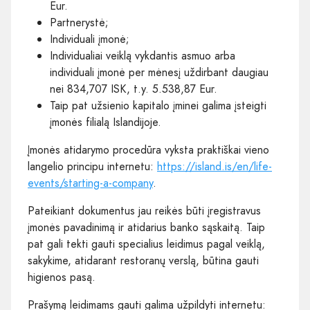
Eur.
Partnerystė;
Individuali įmonė;
Individualiai veiklą vykdantis asmuo arba
individuali įmonė per mėnesį uždirbant daugiau
nei 834,707 ISK, t.y. 5.538,87 Eur.
Taip pat užsienio kapitalo įminei galima įsteigti
įmonės filialą Islandijoje.
Įmonės atidarymo procedūra vyksta praktiškai vieno
langelio principu internetu:
https://island.is/en/life-
events/starting-a-company
.
Pateikiant dokumentus jau reikės būti įregistravus
įmonės pavadinimą ir atidarius banko sąskaitą. Taip
pat gali tekti gauti specialius leidimus pagal veiklą,
sakykime, atidarant restoranų verslą, būtina gauti
higienos pasą.
Prašymą leidimams gauti galima užpildyti internetu: