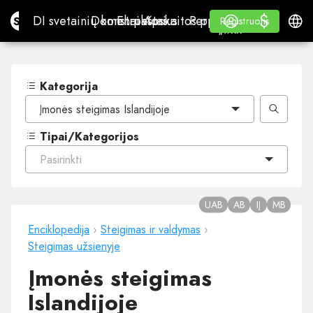
$
$
Site.pro
DI svetainių konstruktorius
Domenai
El. paštas
Apskaitos programa
Perpardavėjams„White
Prisijungti
Mokymasis
Lietu
DI svetainių konstruktorius
Domenai
El. paštas
Apskaitos programa
Perpardavėjams
Mokymasis
Registruotis
Registruotis
„WHITE LABEL“
Kategorija
Įmonės steigimas Islandijoje
Tipai/Kategorijos
Pasirinkti
UAB
AB
IĮ
MB
Enciklopedija
›
Steigimas ir valdymas
›
Steigimas užsienyje
Įmonės steigimas
Islandijoje