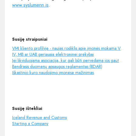
www.syslumenn.is
.
Susiję straipsniai
VMI kliento profilyje - naujas rodiklis apie įmonės mokamą VDU
IV, MB ar UAB geriausia elektroninei prekybai
Jei likviduojama asociacija, kur gali būti pervedama jos gauta parama
Bendrasis duomenų apsaugos reglamentas (BDAR)
Iškastinio kuro naudojimo įmonėse mažinimas
Susiję ištekliai
Iceland Revenue and Customs
Starting a Company