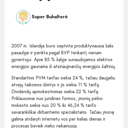
Super Buhalterė
2007 m. Islandija buvo septinta produktyviausia šalis
pasaulyje ir penkta pagal BVP tenkantį vienam
gyventojui. Apie 85 % šalyje sunaudojamos elektros
energijos gaunama iš atsinaujinančių energijos šaltinių.
Standartinis PVM tarifas siekia 24 %, tačiau daugeliu
atvejų taikomos išimtys ir jis siekia 11 % tarifą.
Dividendų apmokestinimas siekia 22 % tarifą.
Priklausomai nuo juridinės formos, įmonių pelno
mokestis siekia nuo 20 % iki 46,24 % tarifo
savarankiškai dirbantiems specialistams. Tačiau įmonę
galima atidaryti internetu vos per kelias dienas ir
procesas beveik nieko nekainuoja.