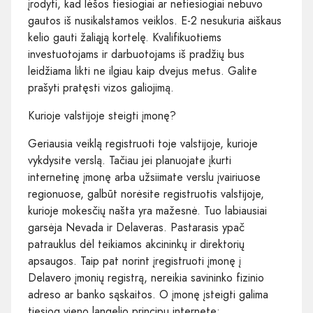
įrodyti, kad lėšos tiesiogiai ar netiesiogiai nebuvo
gautos iš nusikalstamos veiklos. E-2 nesukuria aiškaus
kelio gauti žaliąją kortelę. Kvalifikuotiems
investuotojams ir darbuotojams iš pradžių bus
leidžiama likti ne ilgiau kaip dvejus metus. Galite
prašyti pratęsti vizos galiojimą.
Kurioje valstijoje steigti įmonę?
Geriausia veiklą registruoti toje valstijoje, kurioje
vykdysite verslą. Tačiau jei planuojate įkurti
internetinę įmonę arba užsiimate verslu įvairiuose
regionuose, galbūt norėsite registruotis valstijoje,
kurioje mokesčių našta yra mažesnė. Tuo labiausiai
garsėja Nevada ir Delaveras. Pastarasis ypač
patrauklus dėl teikiamos akcininkų ir direktorių
apsaugos. Taip pat norint įregistruoti įmonę į
Delavero įmonių registrą, nereikia savininko fizinio
adreso ar banko sąskaitos. O įmonę įsteigti galima
tiesiog vieno langelio principu internete: