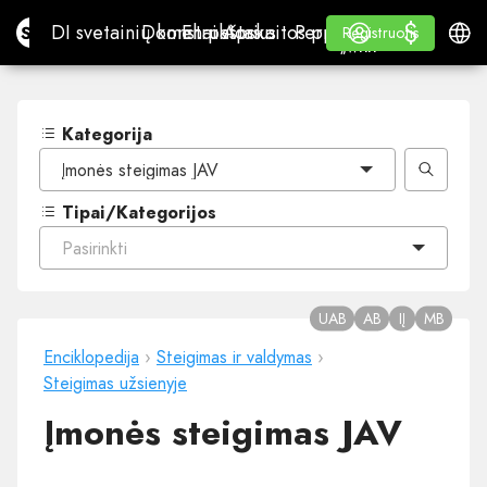
$
$
Site.pro
DI svetainių konstruktorius
Domenai
El. paštas
Apskaitos programa
Perpardavėjams„White
Prisijungti
Mokymasis
Lietu
DI svetainių konstruktorius
Domenai
El. paštas
Apskaitos programa
Perpardavėjams
Mokymasis
Registruotis
Registruotis
„WHITE LABEL“
Kategorija
Įmonės steigimas JAV
Tipai/Kategorijos
Pasirinkti
UAB
AB
IĮ
MB
Enciklopedija
›
Steigimas ir valdymas
›
Steigimas užsienyje
Įmonės steigimas JAV