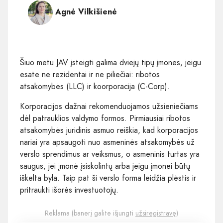
Agnė Vilkišienė
Šiuo metu JAV įsteigti galima dviejų tipų įmones, jeigu
esate ne rezidentai ir ne piliečiai: ribotos
atsakomybės (LLC) ir koorporacija (C-Corp).
Korporacijos dažnai rekomenduojamos užsieniečiams
dėl patrauklios valdymo formos. Pirmiausiai ribotos
atsakomybės juridinis asmuo reiškia, kad korporacijos
nariai yra apsaugoti nuo asmeninės atsakomybės už
verslo sprendimus ar veiksmus, o asmeninis turtas yra
saugus, jei įmonė įsiskolintų arba jeigu įmonei būtų
iškelta byla. Taip pat ši verslo forma leidžia plėstis ir
pritraukti išorės investuotojų.
Reklama (banerį galite išjungti
užsiregistravę
)