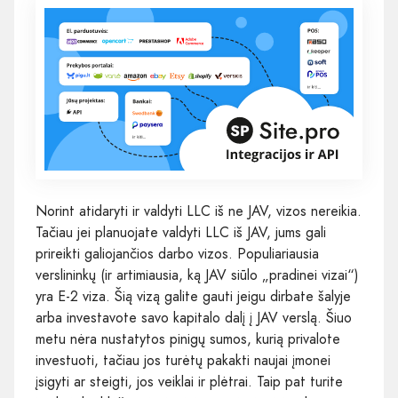
Norint atidaryti ir valdyti LLC iš ne JAV, vizos nereikia.
Tačiau jei planuojate valdyti LLC iš JAV, jums gali
prireikti galiojančios darbo vizos. Populiariausia
verslininkų (ir artimiausia, ką JAV siūlo „pradinei vizai“)
yra E-2 viza. Šią vizą galite gauti jeigu dirbate šalyje
arba investavote savo kapitalo dalį į JAV verslą. Šiuo
metu nėra nustatytos pinigų sumos, kurią privalote
investuoti, tačiau jos turėtų pakakti naujai įmonei
įsigyti ar steigti, jos veiklai ir plėtrai. Taip pat turite