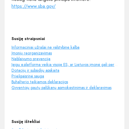
https://www.sba.gov/
Susiję straipsniai
Informaciniai užrašai ne valstybine kalba
Įmonių reorganizavimas
Neblaivumo prevencija
Jeigu e.platforma veikia visoje ES, ar Lietuvos įmonė gali perkelti savo duomenis Vokietijos įmonei,
Dotacijų ir subsidijų apskaita
Priešgaisrinė sauga
Buhalterio teikiamos deklaracijos
Gyventojų gautų palūkanų apmokestinimas ir deklaravimas
Susiję ištekliai