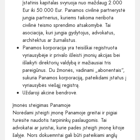
Įstatinis kapitalas svyruoja nuo maždaug 2.000
Eur iki 50.000 Eur. Panamos civilinė partnerystė
jungia partnerius, kuriems taikoma neribota
civilinė teismo sprendimo atsakomybė. Tai
asociacija, kuri jungia gydytojus, advokatus,
architektus ar žurnalistus.
Panamos korporacija yra teisiškai registruota
vyriausybėje ir privalo išleisti įmonių akcijas bei
išlaikyti direktorių valdybą ir mažiausiai tris
pareigūnus. Du žmonės, vadinami „abonentais“,
sukuria Panamos korporaciją, pateikdami įstatus į
vyriausybės viešąjį registrą.
Uždaroji akcinė bendrovė.
Įmonės steigimas Panamoje
Norėdami įsteigti įmonę Panamoje greitai ir pigiai
turėsite naudotis tarpininkų paslaugomis. Tai
advokatai ar juristai, kurie padės įsteigti įmonę kitoje
šalyje. Nors dokuemntai gali būti pateikiami anglų