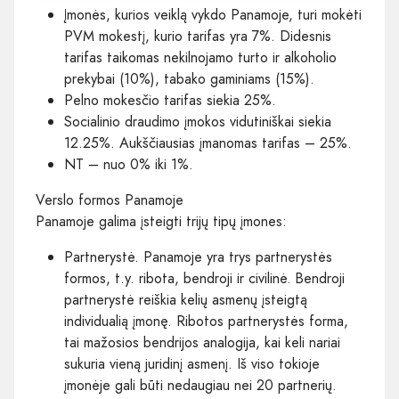
Įmonės, kurios veiklą vykdo Panamoje, turi mokėti
PVM mokestį, kurio tarifas yra 7%. Didesnis
tarifas taikomas nekilnojamo turto ir alkoholio
prekybai (10%), tabako gaminiams (15%).
Pelno mokesčio tarifas siekia 25%.
Socialinio draudimo įmokos vidutiniškai siekia
12.25%. Aukščiausias įmanomas tarifas – 25%.
NT – nuo 0% iki 1%.
Verslo formos Panamoje
Panamoje galima įsteigti trijų tipų įmones:
Partnerystė. Panamoje yra trys partnerystės
formos, t.y. ribota, bendroji ir civilinė. Bendroji
partnerystė reiškia kelių asmenų įsteigtą
individualią įmonę. Ribotos partnerystės forma,
tai mažosios bendrijos analogija, kai keli nariai
sukuria vieną juridinį asmenį. Iš viso tokioje
įmonėje gali būti nedaugiau nei 20 partnerių.