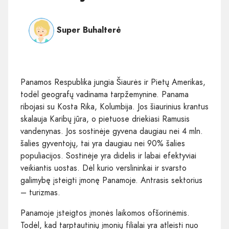
Super Buhalterė
Panamos Respublika jungia Šiaurės ir Pietų Amerikas,
todėl geografų vadinama tarpžemynine. Panama
ribojasi su Kosta Rika, Kolumbija. Jos šiaurinius krantus
skalauja Karibų jūra, o pietuose driekiasi Ramusis
vandenynas. Jos sostinėje gyvena daugiau nei 4 mln.
šalies gyventojų, tai yra daugiau nei 90% šalies
populiacijos. Sostinėje yra didelis ir labai efektyviai
veikiantis uostas. Dėl kurio verslininkai ir svarsto
galimybę įsteigti įmonę Panamoje. Antrasis sektorius
– turizmas.
Panamoje įsteigtos įmonės laikomos ofšorinėmis.
Todėl, kad tarptautinių įmonių filialai yra atleisti nuo