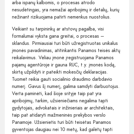
arba ispanų kalbomis, o procesas atrodo
nesudėtingas, yra nemažai apribojimų ir detalių, kurių
nežinant rizikuojama patirti nemenkus nuostolius.
Veikiant su tarpininkų ar atstovų pagalba, visi
formalumai vyksta gana greitai, o procesas –
sklandus. Pirmiausiai turi būti užregistruotas unikalus
įmonės pavadinimas, atitinkantis Panamos teisės aktų
reikalavimus. Vėliau įmonė įregistruojama Panamos
pajamų agentūroje ir gauna RUC, t.y. įmonės kodą,
skirtą užpildyti ir pateikti mokesčių deklaracijas.
Tuomet reikia gauti socialinio draudimo darbdavio
numerį. Gavus šį numerį, galima samdyti darbuotojus.
Verta paminėti, kad šioje srityje taip pat yra
apribojimų, tarkim, užsieniečiams negalima tapti
gydytojais, advokatais ir inžinieriais ar architektais,
taip pat atidaryti mažmeninės prekybos verslo
Panamoje. Užsienietis turi būti teisėtas Panamos
gyventojas daugiau nei 10 metų, kad galėtų tapti