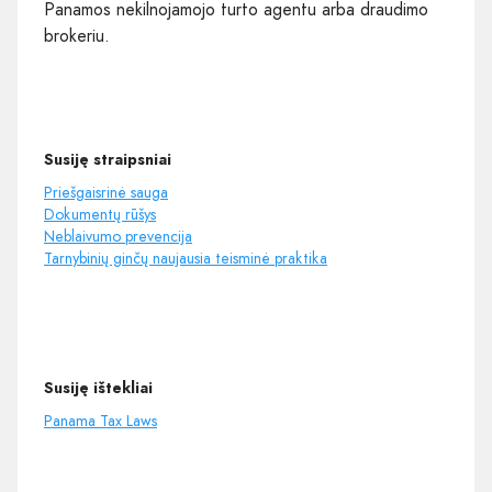
Panamos nekilnojamojo turto agentu arba draudimo
brokeriu.
Susiję straipsniai
Priešgaisrinė sauga
Dokumentų rūšys
Neblaivumo prevencija
Tarnybinių ginčų naujausia teisminė praktika
Susiję ištekliai
Panama Tax Laws