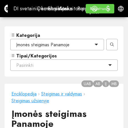
$
$
Site.pro
DI svetainių konstruktorius
Domenai
El. paštas
Apskaitos programa
Perpardavėjams„White
Prisijungti
Mokymasis
Lietu
DI svetainių konstruktorius
Domenai
El. paštas
Apskaitos programa
Perpardavėjams
Mokymasis
Registruotis
Registruotis
„WHITE LABEL“
Kategorija
Įmonės steigimas Panamoje
Tipai/Kategorijos
Pasirinkti
UAB
AB
IĮ
MB
Enciklopedija
›
Steigimas ir valdymas
›
Steigimas užsienyje
Įmonės steigimas
Panamoje