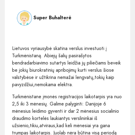
Super Buhalterė
Lietuvos vyriausybė skatina verslus investuoti į
Turkmėnistaną. Abiejų šalių pasirašytos
bendradarbiavimo sutartys leidžia jų piliečiams beveik
be jokių biurokratinių apribojimų kurti verslus šiose
valstybėse ir užtikrina nemažai lengvatų,tokių kaip
pavyzdžiui,nemokama elektra.
Turkmėnistane įmonės registracijos laikotarpis yra nuo
2,5 iki 3 mėnesių. Galime palyginti: Danijoje 6
mėnesius leidimo gyventi ir dar 2 mėnesius socialinio
draudimo kortelės laukiantys verslininkai iš
užsienio,tikiu,atviraus,kad keli mėnesiai yra gana
trumpas laikotarpis. Juolab nėra būtina visą periodą