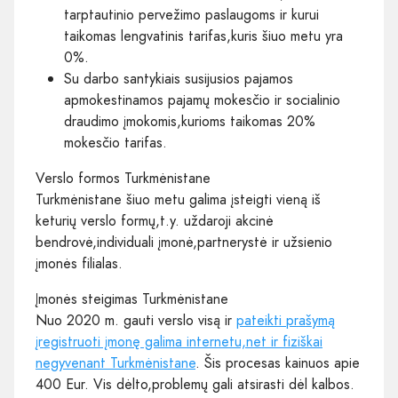
tarptautinio pervežimo paslaugoms ir kurui
taikomas lengvatinis tarifas,kuris šiuo metu yra
0%.
Su darbo santykiais susijusios pajamos
apmokestinamos pajamų mokesčio ir socialinio
draudimo įmokomis,kurioms taikomas 20%
mokesčio tarifas.
Verslo formos Turkmėnistane
Turkmėnistane šiuo metu galima įsteigti vieną iš
keturių verslo formų,t.y. uždaroji akcinė
bendrovė,individuali įmonė,partnerystė ir užsienio
įmonės filialas.
Įmonės steigimas Turkmėnistane
Nuo 2020 m. gauti verslo visą ir
pateikti prašymą
įregistruoti įmonę galima internetu,net ir fiziškai
negyvenant Turkmėnistane
. Šis procesas kainuos apie
400 Eur. Vis dėlto,problemų gali atsirasti dėl kalbos.