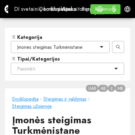
$
$
Site.pro
DI svetainių konstruktorius
Domenai
El. paštas
Apskaitos programa
Perpardavėjams„White
Prisijungti
Mokymasis
Lietu
DI svetainių konstruktorius
Domenai
El. paštas
Apskaitos programa
Perpardavėjams
Mokymasis
Registruotis
Registruotis
„WHITE LABEL“
Kategorija
Įmonės steigimas Turkmėnistane
Tipai/Kategorijos
Pasirinkti
UAB
AB
IĮ
MB
Enciklopedija
›
Steigimas ir valdymas
›
Steigimas užsienyje
Įmonės steigimas
Turkmėnistane