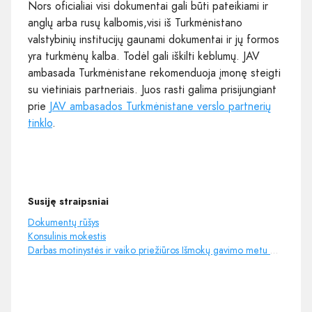
Nors oficialiai visi dokumentai gali būti pateikiami ir
anglų arba rusų kalbomis,visi iš Turkmėnistano
valstybinių institucijų gaunami dokumentai ir jų formos
yra turkmėnų kalba. Todėl gali iškilti keblumų. JAV
ambasada Turkmėnistane rekomenduoja įmonę steigti
su vietiniais partneriais. Juos rasti galima prisijungiant
prie
JAV ambasados Turkmėnistane verslo partnerių
tinklo
.
Susiję straipsniai
Dokumentų rūšys
Konsulinis mokestis
Darbas motinystės ir vaiko priežiūros Išmokų gavimo metu – ką reikia žinoti ir kaip neapsiskaičiuoti