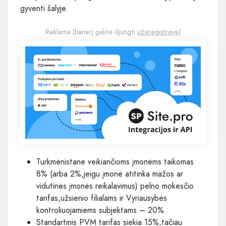
gyventi šalyje.
Reklama (banerį galite išjungti
užsiregistravę
)
Turkmėnistane veikiančioms įmonėms taikomas
8% (arba 2%,jeigu įmonė atitinka mažos ar
vidutinės įmonės reikalavimus) pelno mokesčio
tarifas,užsienio filialams ir Vyriausybės
kontroliuojamiems subjektams – 20%.
Standartinis PVM tarifas siekia 15%,tačiau