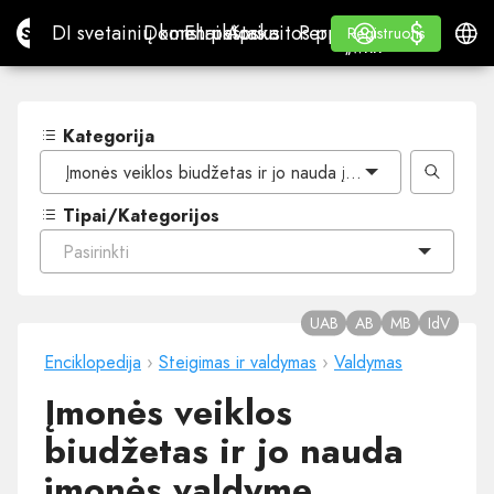
$
$
Site.pro
DI svetainių konstruktorius
Domenai
El. paštas
Apskaitos programa
Perpardavėjams„White
Prisijungti
Mokymasis
Lietu
DI svetainių konstruktorius
Domenai
El. paštas
Apskaitos programa
Perpardavėjams
Mokymasis
Registruotis
Registruotis
„WHITE LABEL“
Kategorija
Įmonės veiklos biudžetas ir jo nauda įmonės valdyme
Tipai/Kategorijos
Pasirinkti
UAB
AB
MB
IdV
Enciklopedija
›
Steigimas ir valdymas
›
Valdymas
Įmonės veiklos
biudžetas ir jo nauda
įmonės valdyme