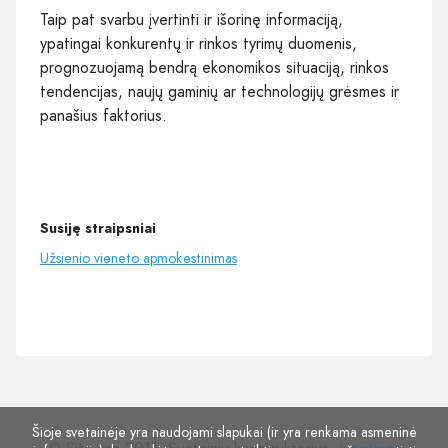
Taip pat svarbu įvertinti ir išorinę informaciją,
ypatingai konkurentų ir rinkos tyrimų duomenis,
prognozuojamą bendrą ekonomikos situaciją, rinkos
tendencijas, naujų gaminių ar technologijų grėsmes ir
panašius faktorius.
Susiję straipsniai
Užsienio vieneto apmokestinimas
Šioje svetainėje yra naudojami slapukai (ir yra renkama asmeninė