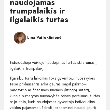
naudojamas
trumpalaikis ir
ilgalaikis turtas
Lina Vaitekūnienė
Individualioje veikloje naudojamas turtas skirstomas į
ilgalaikį ir trumpalaikį.
Ilgalaikiu turtu laikomas toks gyventojui nuosavybės
teise priklausantis arba gautas pagal pirkimo–
pardavimo ar finansinės nuomos (lizingo) sutartį,
kurioje numatytas nuosavybės teisės perėjimas, turtas
ar jo dalis, kuris naudojamas gyventojo individualios
veiklos pajamoms uždirbti (ekonominei naudai gauti)