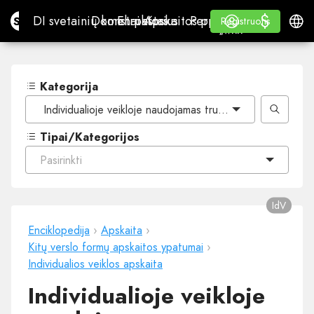
$
$
Site.pro
DI svetainių konstruktorius
Domenai
El. paštas
Apskaitos programa
Perpardavėjams„White
Prisijungti
Mokymasis
Lietu
DI svetainių konstruktorius
Domenai
El. paštas
Apskaitos programa
Perpardavėjams
Mokymasis
Registruotis
Registruotis
„WHITE LABEL“
Kategorija
Individualioje veikloje naudojamas trumpalaikis ir ilgalaikis
Tipai/Kategorijos
Pasirinkti
IdV
Enciklopedija
›
Apskaita
›
Kitų verslo formų apskaitos ypatumai
›
Individualios veiklos apskaita
Individualioje veikloje