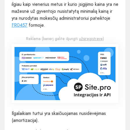
ilgiau kaip vienerius metus ir kurio įsigijimo kaina yra ne
mažesnė už gyventojo nusistatytą minimalią kainą ir
yra nurodytas mokesčių administratoriui pateiktoje
FR0457
formoje.
Reklama (banerį galite išjungti
užsiregistravę
)
Ilgalaikiam turtui yra skaičiuojamas nusidėvėjimas
(amortizacija).