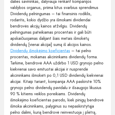
dalies savininkas, dalyvauja renkant kompanijos
valdybos organus, priima kitus svarbius sprendimus
Dividendų pelningumas – tai finansinis rodiklis,
rodantis, kokio dydžio yra išmokami dividendai
bendrovės akcijų kainos atžvilgiu. Dividendų
pelningumas pateikiamas procentais ir gali būti
apskaičiuojamas dalijant šiais metais išmokėtų
dividendų [vienai akcijai] sumą iš akcijos kainos.
Dividendų išmokėjimo koeficientas
– tai pelno
procentas, mokamas akcininkams dividendų forma.
Tarkime, bendrovė AAA uždirbo 1 USD grynojo pelno
kiekvienai savo emituotai akcijai ir nusprendė
akcininkams išmokėti po 0,1 USD dividendų kiekvienai
akcijai. Kitaip tariant, kompanija AAA paskirstė 10%
grynojo pelno dividendų pavidalu ir išsaugojo likusius
90 % kitiems veiklos poreikiams. Dividendų
išmokėjimo koeficientas parodo, kiek pinigų bendrovė
išmoka akcininkams, palyginus su nepaskirstytąja
pelno dalimi, kurią bendrovė reinvestuoja į plėtrą,