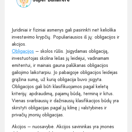
Juridiniai ir fiziniai asmenys gali pasirinkti net keliolika
investavimo krypčių. Populiariausios iš jų: obligacijos ir
akcijos.
Obligacijos
– skolos rūšis. Įsigydamas obligaciją,
investuotojas skolina lėšas jų leidėjui, vadinamam
emitentui, ir mainais gauna palūkanas obligacijos
galiojimo laikotarpiu. Jo pabaigoje obligacijos leidėjas
grąžina sumą, už kurią obligacija buvo įsigyta.
Obligacijos gali būti klasifikuojamos pagal keletą
kriterijų: apdraudimą, pajamų būdą, terminą ir kitus.
Vienas svarbiausių ir dažniausių klasifikacijos būdų yra
skirstyti obligacijas pagal jų kilmę į valstybines ir
privačių įmonių obligacijas.
Akcijos – nuosavybė. Akcijos savininkas yra įmonės