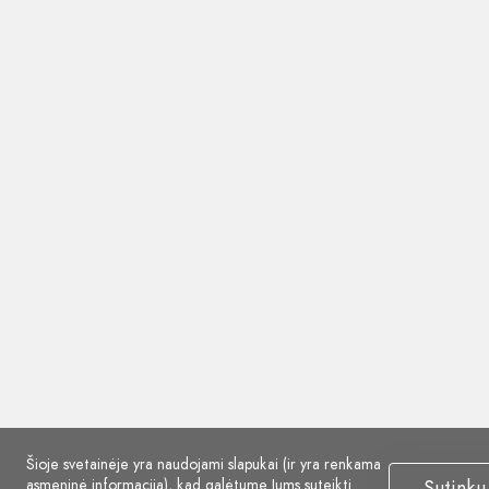
Šioje svetainėje yra naudojami slapukai (ir yra renkama
asmeninė informacija), kad galėtume Jums suteikti
Sutinku