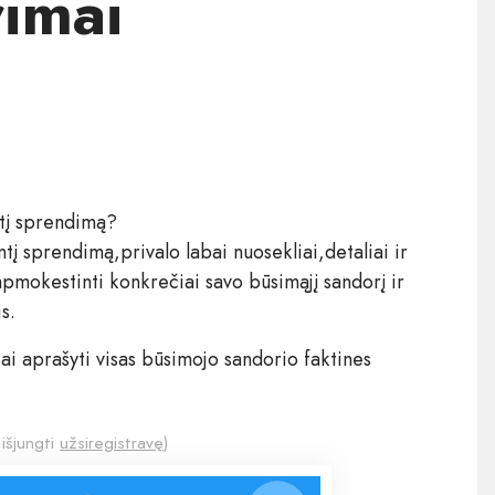
imai ​
tį sprendimą?​
į sprendimą,privalo labai nuosekliai,detaliai ir
o apmokestinti konkrečiai savo būsimąjį sandorį ir
s.
ai aprašyti visas būsimojo sandorio faktines
 išjungti
užsiregistravę
)