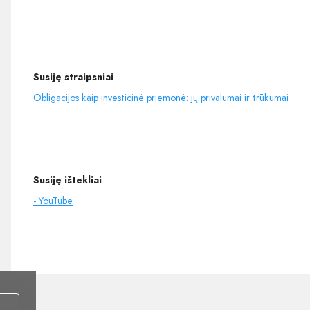
Susiję straipsniai
Obligacijos kaip investicinė priemonė: jų privalumai ir trūkumai
Susiję ištekliai
- YouTube