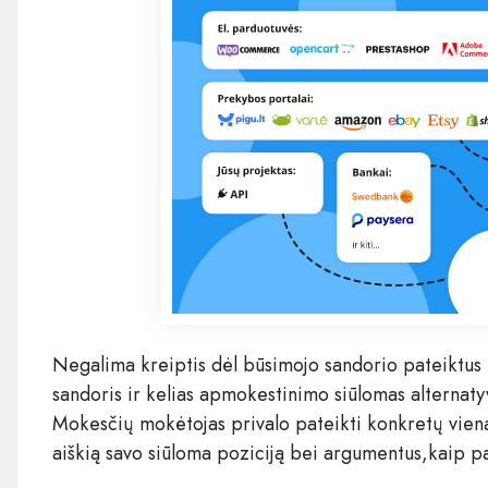
Negalima kreiptis dėl būsimojo sandorio pateiktus k
sandoris ir kelias apmokestinimo siūlomas alternatyv
Mokesčių mokėtojas privalo pateikti konkretų vieną
aiškią savo siūloma poziciją bei argumentus,kaip pa