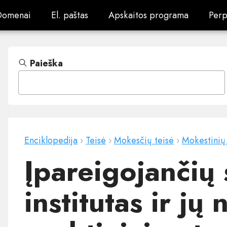
Domenai
El. paštas
Apskaitos programa
Perp
Domenai
El. paštas
Apskaitos programa
Perp
Paieška
Enciklopedija
›
Teisė
›
Mokesčių teisė
›
Mokestinių
Įpareigojančių
institutas ir jų