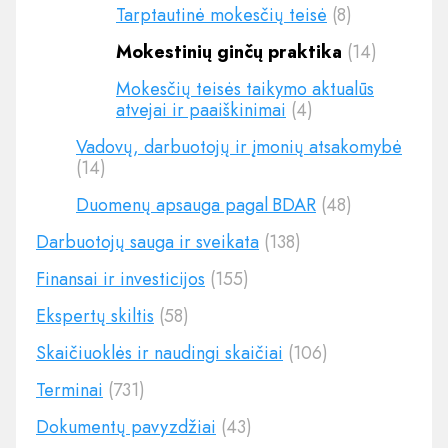
Tarptautinė mokesčių teisė
(8)
Mokestinių ginčų praktika
(14)
Mokesčių teisės taikymo aktualūs
atvejai ir paaiškinimai
(4)
Vadovų, darbuotojų ir įmonių atsakomybė
(14)
Duomenų apsauga pagal BDAR
(48)
Darbuotojų sauga ir sveikata
(138)
Finansai ir investicijos
(155)
Ekspertų skiltis
(58)
Skaičiuoklės ir naudingi skaičiai
(106)
Terminai
(731)
Dokumentų pavyzdžiai
(43)