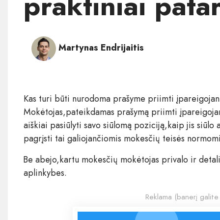
praktiniai patar
Martynas Endrijaitis
Kas turi būti nurodoma prašyme priimti įpareigojan
Mokėtojas,pateikdamas prašymą priimti įpareigojant
aiškiai pasiūlyti savo siūlomą poziciją,kaip jis siūl
pagrįsti tai galiojančiomis mokesčių teisės normomi
Be abejo,kartu mokesčių mokėtojas privalo ir detali
aplinkybes.
Reklama (banerį galite