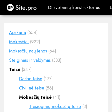
Site.pro
DI svetainių konstruktorius
DI svetainių konstruktorius
Apskaita
(654)
Mokesčiai
(922)
Mokesčių naujienos
(64)
Steigimas ir valdymas
(333)
Teisė
(347)
Darbo teisė
(177)
Civilinė teisė
(56)
Mokesčių teisė
(41)
Tiesioginių mokesčių teisė
(3)