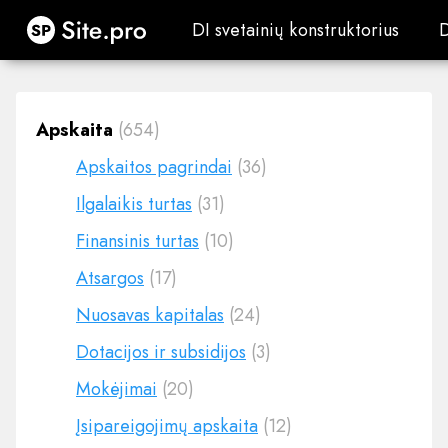
Site.pro
DI svetainių konstruktorius
DI svetainių konstruktorius
Apskaita
(654)
Apskaitos pagrindai
(36)
Ilgalaikis turtas
(31)
Finansinis turtas
(10)
Atsargos
(17)
Nuosavas kapitalas
(24)
Dotacijos ir subsidijos
(3)
Mokėjimai
(20)
Įsipareigojimų apskaita
(12)