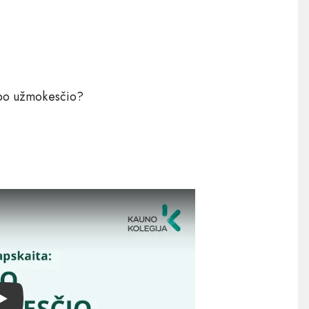
arbo užmokesčio?
Play