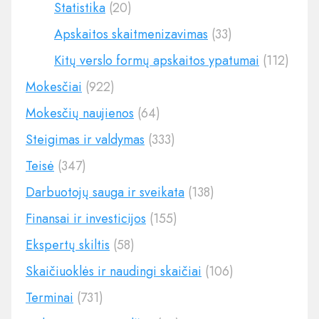
Statistika
(20)
Apskaitos skaitmenizavimas
(33)
Kitų verslo formų apskaitos ypatumai
(112)
Mokesčiai
(922)
Mokesčių naujienos
(64)
Steigimas ir valdymas
(333)
Teisė
(347)
Darbuotojų sauga ir sveikata
(138)
Finansai ir investicijos
(155)
Ekspertų skiltis
(58)
Skaičiuoklės ir naudingi skaičiai
(106)
Terminai
(731)