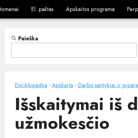
Domenai
El. paštas
Apskaitos programa
Perp
Domenai
El. paštas
Apskaitos programa
Perp
Paieška
Enciklopedija
›
Apskaita
›
Darbo santykiai ir įsipar
Išskaitymai iš 
užmokesčio