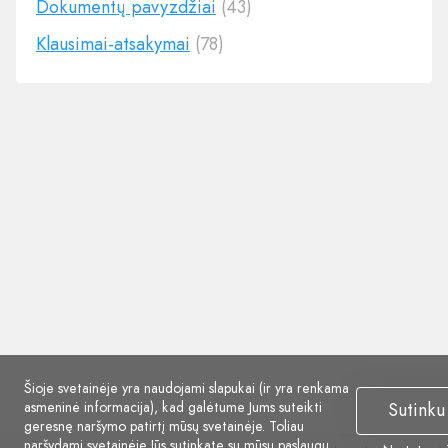
Dokumentų pavyzdžiai
(43)
Klausimai-atsakymai
(78)
Šioje svetainėje yra naudojami slapukai (ir yra renkama
asmeninė informacija), kad galėtume Jums suteikti
Sutinku
geresnę naršymo patirtį mūsų svetainėje. Toliau
naršydami svetainėje Jūs sutinkate su mūsų
paslaugų