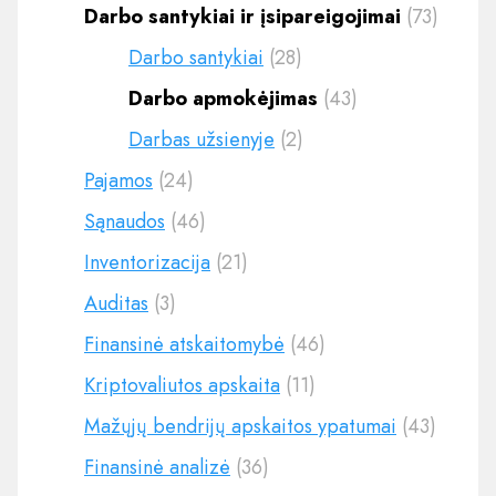
Darbo santykiai ir įsipareigojimai
(73)
Darbo santykiai
(28)
Darbo apmokėjimas
(43)
Darbas užsienyje
(2)
Pajamos
(24)
Sąnaudos
(46)
Inventorizacija
(21)
Auditas
(3)
Finansinė atskaitomybė
(46)
Kriptovaliutos apskaita
(11)
Mažųjų bendrijų apskaitos ypatumai
(43)
Finansinė analizė
(36)