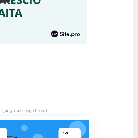
 išjungti
užsiregistravę
)