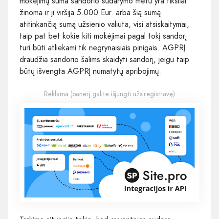
mokėjimų suma sandorio sudarymo metu yra tiksliai
žinoma ir ji viršija 5.000 Eur. arba šią sumą
atitinkančią sumą užsienio valiuta, visi atsiskaitymai,
taip pat bet kokie kiti mokėjimai pagal tokį sandorį
turi būti atliekami tik negrynaisiais pinigais. AGPRĮ
draudžia sandorio šalims skaidyti sandorį, jeigu taip
būtų išvengta AGPRĮ numatytų apribojimų.
Reklama (banerį galite išjungti
užsiregistravę
)