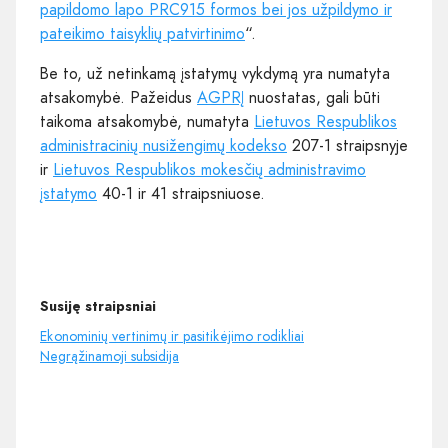
papildomo lapo PRC915 formos bei jos užpildymo ir
pateikimo taisyklių patvirtinimo
“.
Be to, už netinkamą įstatymų vykdymą yra numatyta
atsakomybė. Pažeidus
AGPRĮ
nuostatas, gali būti
taikoma atsakomybė, numatyta
Lietuvos Respublikos
administracinių nusižengimų kodekso
207-1 straipsnyje
ir
Lietuvos Respublikos mokesčių administravimo
įstatymo
40-1 ir 41 straipsniuose.
Susiję straipsniai
Ekonominių vertinimų ir pasitikėjimo rodikliai
Negrąžinamoji subsidija