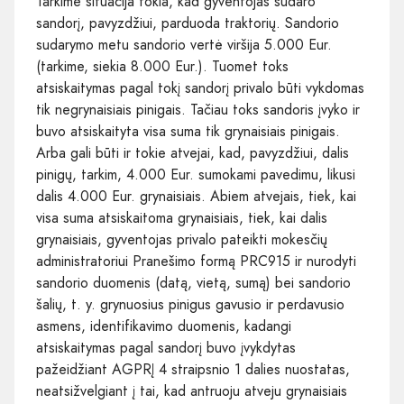
Tarkime situacija tokia, kad gyventojas sudaro
sandorį, pavyzdžiui, parduoda traktorių. Sandorio
sudarymo metu sandorio vertė viršija 5.000 Eur.
(tarkime, siekia 8.000 Eur.). Tuomet toks
atsiskaitymas pagal tokį sandorį privalo būti vykdomas
tik negrynaisiais pinigais. Tačiau toks sandoris įvyko ir
buvo atsiskaityta visa suma tik grynaisiais pinigais.
Arba gali būti ir tokie atvejai, kad, pavyzdžiui, dalis
pinigų, tarkim, 4.000 Eur. sumokami pavedimu, likusi
dalis 4.000 Eur. grynaisiais. Abiem atvejais, tiek, kai
visa suma atsiskaitoma grynaisiais, tiek, kai dalis
grynaisiais, gyventojas privalo pateikti mokesčių
administratoriui Pranešimo formą PRC915 ir nurodyti
sandorio duomenis (datą, vietą, sumą) bei sandorio
šalių, t. y. grynuosius pinigus gavusio ir perdavusio
asmens, identifikavimo duomenis, kadangi
atsiskaitymas pagal sandorį buvo įvykdytas
pažeidžiant AGPRĮ 4 straipsnio 1 dalies nuostatas,
neatsižvelgiant į tai, kad antruoju atveju grynaisiais