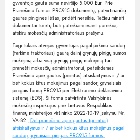
gyventojo gauta suma neviršijo 5.000 Eur. Prie
Pranešimo formos PRC915 dokumentų, patvirtinančių
gautas pinigines lėšas, pridėti nereikia. Tačiau minėti
dokumentai turėtų būti pateikiami esant poreikiui,
atskiru mokesčių administratoriaus prašymu.
Taigi tokiais atvejais gyventojas pagal pirkimo sandorį
(tarkime traktoriaus) gautą dalinį grynųjų pinigų sumos
mokėjimą arba visą grynųjų pinigų mokėjimą turi
pranešti mokesčių administratoriui, pateikdamas
Pranešimo apie gautus (priimtus) atsiskaitymus ir / ar
bet kokius kitus mokėjimus pagal sandorį grynaisiais
pinigais formą PRC915 per Elektroninio deklaravimo
sistemą (EDS). Ši forma patvirtinta Valstybinės
mokesčių inspekcijos prie Lietuvos Respublikos
finansų ministerijos viršininko 2022-10-19 įsakymu Nr.
VA-82 „
Dėl pranešimo apie gautus (priimtus)
atsiskaitymus ir / ar bet kokius kitus mokėjimus pagal
sandorį grynaisiais pinigais PRC915 formos,