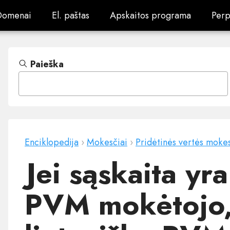
Domenai
El. paštas
Apskaitos programa
Perp
Domenai
El. paštas
Apskaitos programa
Perp
Paieška
Enciklopedija
›
Mokesčiai
›
Pridėtinės vertės mokes
Jei sąskaita yra
PVM mokėtojo,