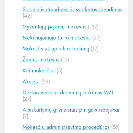
Socialinis draudimas ir sveikatos draudimas
(42)
Gyventojų pajamų mokestis
(137)
Nekilnojamojo turto mokestis
(27)
Mokestis už aplinkos teršimą
(17)
Žemės mokestis
(17)
Kiti mokesčiai
(5)
Akcizai
(23)
Deklaravimas ir duomenų teikimas VMI
(27)
Atsiskaitymų grynaisiais pinigais ribojimai
(7)
Mokesčių administravimo procedūros
(88)