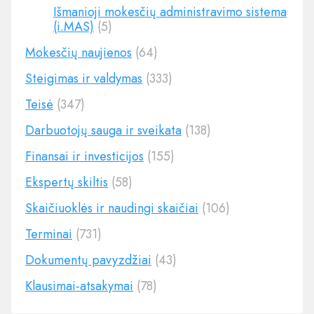
Išmanioji mokesčių administravimo sistema
(i.MAS)
(5)
Mokesčių naujienos
(64)
Steigimas ir valdymas
(333)
Teisė
(347)
Darbuotojų sauga ir sveikata
(138)
Finansai ir investicijos
(155)
Ekspertų skiltis
(58)
Skaičiuoklės ir naudingi skaičiai
(106)
Terminai
(731)
Dokumentų pavyzdžiai
(43)
Klausimai-atsakymai
(78)