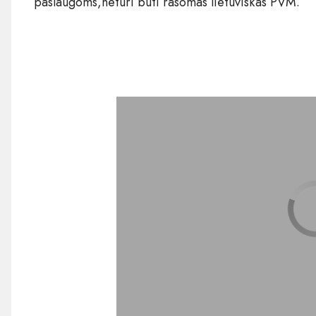
paslaugoms,neturi būti rašomas lietuviškas PVM.