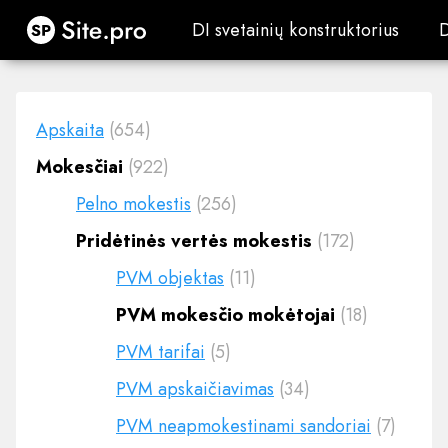
Site.pro
DI svetainių konstruktorius
DI svetainių konstruktorius
Apskaita
(654)
Mokesčiai
(922)
Pelno mokestis
(256)
Pridėtinės vertės mokestis
(172)
PVM objektas
(11)
PVM mokesčio mokėtojai
(18)
PVM tarifai
(5)
PVM apskaičiavimas
(34)
PVM neapmokestinami sandoriai
(7)