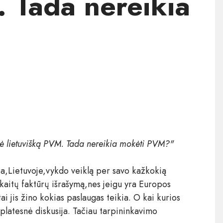
. Tada nereikia
dė lietuvišką PVM. Tada nereikia mokėti PVM?"
ia,Lietuvoje,vykdo veiklą per savo kažkokią
ąskaitų faktūrų išrašymą,nes jeigu yra Europos
tai jis žino kokias paslaugas teikia. O kai kurios
latesnė diskusija. Tačiau tarpininkavimo