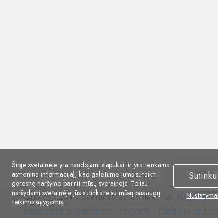
Šioje svetainėje yra naudojami slapukai (ir yra renkama
asmeninė informacija), kad galėtume Jums suteikti
Sutinku
geresnę naršymo patirtį mūsų svetainėje. Toliau
naršydami svetainėje Jūs sutinkate su mūsų
paslaugų
© Site.pro 2011. Svetainių konstruktorius.
Jungtinės V
Nustatyma
teikimo sąlygomis
.
Susisiekite
Paslaugų
Susisiekite su pardavimų skyriumi
Paslaugų teikim