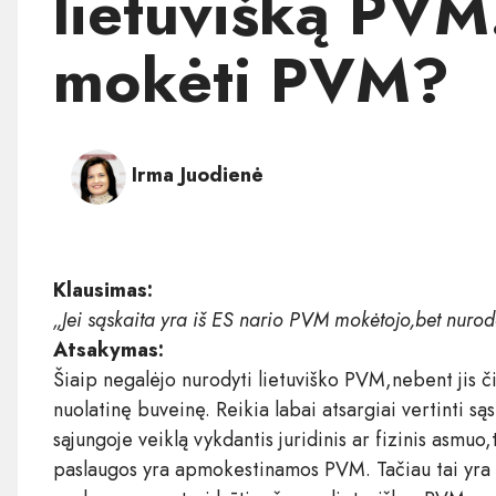
lietuvišką PVM
mokėti PVM?
Irma Juodienė
Klausimas:
„Jei sąskaita yra iš ES nario PVM mokėtojo,bet nuro
Atsakymas:
Šiaip negalėjo nurodyti lietuviško PVM,nebent jis č
nuolatinę buveinę. Reikia labai atsargiai vertinti s
sąjungoje veiklą vykdantis juridinis ar fizinis asmuo,
paslaugos yra apmokestinamos PVM. Tačiau tai yra p