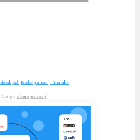
cebook,Bolt,Booking ir pan.) - YouTube
 išjungti
užsiregistravę
)