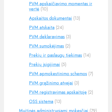
PVM apskaičiavimo momentas ir
vertė
(10)
Apskaitos dokumentai
(13)
PVM atskaita
(24)
PVM deklaravimas
(3)
PVM sumokėjimas
(2)
Prekių ir paslaugų tiekimas
(14)
Prekių įsigijimai
(5)
PVM apmokestinimo schemos
(7)
PVM grąžinimo atvejai
(3)
PVM registravimas apskaitoje
(2)
OSS sistema
(13)
Muitinės administruojami mokesčiai
(79)