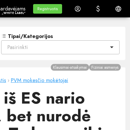
$
$
ardavėjams„White Label“
Mokymasis
Prisijungti
Lietuvi
ardavėjams
Mokymasis
Registruotis
Registruotis
„WHITE LABEL“
Tipai/Kategorijos
Pasirinkti
Klausimai-atsakymai
Fiziniai asmenys
tis
›
PVM mokesčio mokėtojai
 iš ES nario
 bet nurodė