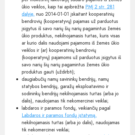
ūkio veiklos, kaip tai apibrėžta
PMĮ 2 str. 281
dalyje,
nuo 2014-01-01 įskaitant kooperatinių
bendrovių (kooperatyvų) pajamas už parduotus
įsigytus iš savo narių šių narių pagamintus žemės
ūkio produktus, nekilnojamasis turtas, kuris visas
ar kurio dalis naudojami pajamoms iš žemės ūkio
veiklos ir (ar) kooperatinių bendrovių
(kooperatyvų) pajamoms už parduotus įsigytus iš
savo narių šių narių pagamintus žemės ūkio
produktus gauti (uždirbti);
daugiabučių namų savininkų bendrijų, namų
statybos bendrijų, garažų eksploatavimo ir
sodininkų bendrijų nekilnojamasis turtas (arba jo
dalis), naudojamas tik nekomercinei veiklai;
labdaros ir paramos fondų, veikiančių pagal
Labdaros ir paramos fondų įstatymą,
nekilnojamasis turtas (arba jo dalis), naudojamas
tik nekomercinei veiklai;