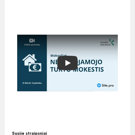
Play
Susiję straipsniai