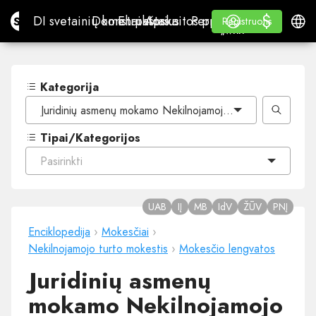
$
$
Site.pro
DI svetainių konstruktorius
Domenai
El. paštas
Apskaitos programa
Perpardavėjams„White
Prisijungti
Mokymasis
Lietu
DI svetainių konstruktorius
Domenai
El. paštas
Apskaitos programa
Perpardavėjams
Mokymasis
Registruotis
Registruotis
„WHITE LABEL“
Kategorija
Juridinių asmenų mokamo Nekilnojamojo turto mokesčio l
Tipai/Kategorijos
Pasirinkti
UAB
IĮ
MB
IdV
ŽŪV
PNĮ
Enciklopedija
›
Mokesčiai
›
Nekilnojamojo turto mokestis
›
Mokesčio lengvatos
Juridinių asmenų
mokamo Nekilnojamojo