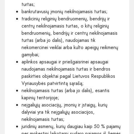
turtas;
bankrutavusių įmonių nekilnojamasis turtas;
tradicinių religinių bendruomenių, bendrijų ir
centrų nekilnojamasis turtas, o kitų religinių
bendruomenių, bendrijų ir centrų nekilnojamasis
turtas (arba jo dalis), naudojamas tik
nekomercinei veiklai arba kulto apeigų reikmenų
gamybai;
aplinkos apsaugai ir priešgaisrinei apsaugai
naudojamas nekilnojamasis turtas ir bendros
paskirties objektai pagal Lietuvos Respublikos
Vyriausybės patvirtintą sąrašą;
nekilnojamasis turtas (arba jo dalis), esantis
kapinių teritorijoje;
neįgaliųjų asociacijų, įmonių ir įstaigų, kurių
dalyviai yra tik neįgaliųjų asociacijos,
nekilnojamasis turtas;
juridinių asmenų, kurių daugiau kaip 50 % pajamų
per mokestinį laikotarpį sudaro pajamos iš žemės