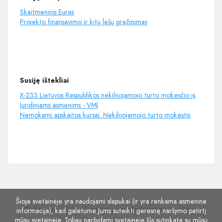
Skaitmeninis Euras
Projekto finansavimo ir kitų lėšų grąžinimas
Susiję ištekliai
X-233 Lietuvos Respublikos nekilnojamojo turto mokesčio įstatymas (7 str. 2 d.)
Juridiniams asmenims - VMI
Nemokami apskaitos kursai. Nekilnojamojo turto mokestis
Šioje svetainėje yra naudojami slapukai (ir yra renkama asmeninė
© Site.pro 2011. Svetainių konstruktorius.
Jungtinės
informacija), kad galėtume Jums suteikti geresnę naršymo patirtį
mūsų svetainėje. Toliau naršydami svetainėje Jūs sutinkate su mūsų
Valstijos
.