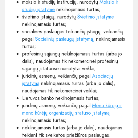
mokslo ir studijų institucijų, nurodytų
Mokslo ir
studijų įstatyme
nekilnojamasis turtas;
švietimo įstaigų, nurodytų
Švietimo įstatyme
nekilnojamasis turtas;
socialines paslaugas teikiančių įstaigų, veikiančių
pagal
Socialinių paslaugų įstatymą,
nekilnojamasis
turtas;
profesinių sąjungų nekilnojamasis turtas (arba jo
dalis), naudojamas tik nekomercinei profesinių
sąjungų įstatuose numatytai veiklai;
juridinių asmenų, veikiančių pagal
Asociacijų
įstatymą
nekilnojamasis turtas (arba jo dalis),
naudojamas tik nekomercinei veiklai;
Lietuvos banko nekilnojamasis turtas;
juridinių asmenų, veikiančių pagal
Meno kūrėjų ir
meno kūrėjų organizacijų statuso įstatymą
nekilnojamasis turtas;
nekilnojamasis turtas (arba jo dalis), naudojamas
teikiant tik sveikatos priežiūros paslaugas.