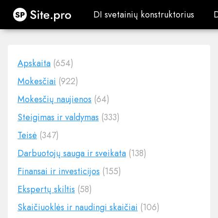
Site.pro
DI svetainių konstruktorius
DI svetainių konstruktorius
Apskaita
(654)
Mokesčiai
(922)
Mokesčių naujienos
(64)
Steigimas ir valdymas
(333)
Teisė
(347)
Darbuotojų sauga ir sveikata
(138)
Finansai ir investicijos
(155)
Ekspertų skiltis
(58)
Skaičiuoklės ir naudingi skaičiai
(106)