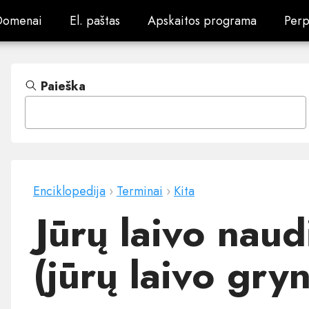
Domenai
El. paštas
Apskaitos programa
Perp
Domenai
El. paštas
Apskaitos programa
Perp
Paieška
Enciklopedija
›
Terminai
›
Kita
Jūrų laivo naud
(jūrų laivo gryn