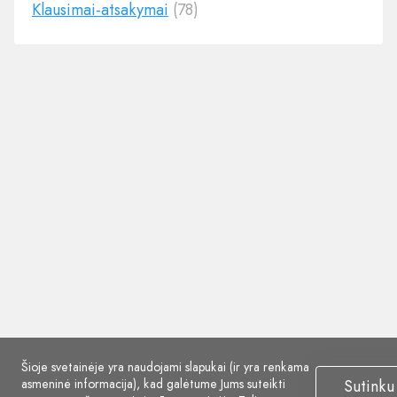
Klausimai-atsakymai
(78)
Šioje svetainėje yra naudojami slapukai (ir yra renkama
asmeninė informacija), kad galėtume Jums suteikti
Sutinku