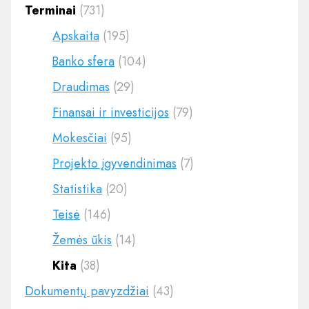
Terminai
(731)
Apskaita
(195)
Banko sfera
(104)
Draudimas
(29)
Finansai ir investicijos
(79)
Mokesčiai
(95)
Projekto įgyvendinimas
(7)
Statistika
(20)
Teisė
(146)
Žemės ūkis
(14)
Kita
(38)
Dokumentų pavyzdžiai
(43)