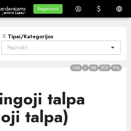
$
$
ardavėjams„White Label“
Mokymasis
Prisijungti
Lietuvi
ardavėjams
Mokymasis
Registruotis
Registruotis
„WHITE LABEL“
Tipai/Kategorijos
Pasirinkti
UAB
IĮ
MB
ŽŪV
PNĮ
ingoji talpa
oji talpa)