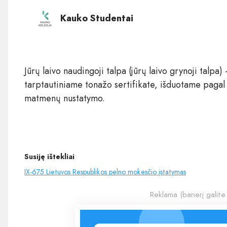
Kauko Studentai
Jūrų laivo naudingoji talpa (jūrų laivo grynoji talpa)
tarptautiniame tonažo sertifikate, išduotame pagal
matmenų nustatymo.
Susiję ištekliai
IX-675 Lietuvos Respublikos pelno mokesčio įstatymas
Reklama (banerį galite