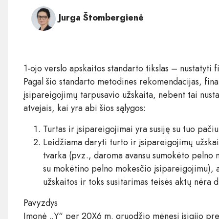
Jurga Štombergienė
1-ojo verslo apskaitos standarto tikslas – nustatyti 
Pagal šio standarto metodines rekomendacijas, finan
įsipareigojimų tarpusavio užskaita, nebent tai nusta
atvejais, kai yra abi šios sąlygos:
Turtas ir įsipareigojimai yra susiję su tuo pači
Leidžiama daryti turto ir įsipareigojimų užskai
tvarka (pvz., daroma avansu sumokėto pelno 
su mokėtino pelno mokesčio įsipareigojimu), ar
užskaitos ir toks susitarimas teisės aktų nėra
Pavyzdys
Įmonė „Y“ per 20X6 m. gruodžio mėnesį įsigijo pre