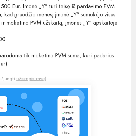
.500 Eur. Įmonė „Y“ turi teisę iš pardavimo PVM
a, kad gruodžio mėnesį įmonė „Y“ sumokėjo visus
o ir mokėtino PVM užskaitą, įmonės „Y“ apskaitoje
000
0
 parodoma tik mokėtino PVM suma, kuri padarius
ur).
 išjungti
užsiregistravę
)