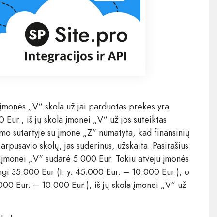
 įmonės „V“ skola už jai parduotas prekes yra
Eur., iš jų skola įmonei „V“ už jos suteiktas
o sutartyje su įmone „Z“ numatyta, kad finansinių
pusavio skolų, jas suderinus, užskaita. Pasirašius
 įmonei „V“ sudarė 5 000 Eur. Tokiu atveju įmonės
ngi 35.000 Eur (t. y. 45.000 Eur. – 10.000 Eur.), o
000 Eur. – 10.000 Eur.), iš jų skola įmonei „V“ už