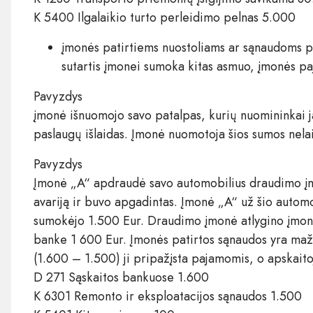
K 5400 Ilgalaikio turto perleidimo pelnas 5.000
įmonės patirtiems nuostoliams ar sąnaudoms 
sutartis įmonei sumoka kitas asmuo, įmonės p
Pavyzdys
įmonė išnuomojo savo patalpas, kurių nuomininkai j
paslaugų išlaidas. Įmonė nuomotoja šios sumos nel
Pavyzdys
Įmonė „A“ apdraudė savo automobilius draudimo įm
avariją ir buvo apgadintas. Įmonė „A“ už šio auto
sumokėjo 1.500 Eur. Draudimo įmonė atlygino įmonei
banke 1 600 Eur. Įmonės patirtos sąnaudos yra maž
(1.600 – 1.500) ji pripažįsta pajamomis, o apskaito
D 271 Sąskaitos bankuose 1.600
K 6301 Remonto ir eksploatacijos sąnaudos 1.500