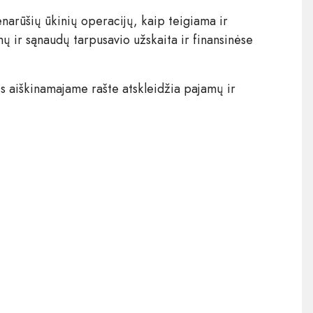
ienarūšių ūkinių operacijų, kaip teigiama ir
ų ir sąnaudų tarpusavio užskaita ir finansinėse
ės aiškinamajame rašte atskleidžia pajamų ir