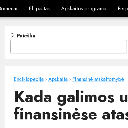
Domenai
El. paštas
Apskaitos programa
Perp
Domenai
El. paštas
Apskaitos programa
Perp
Paieška
Enciklopedija
›
Apskaita
›
Finansinė atskaitomybė
Kada galimos u
finansinėse ata