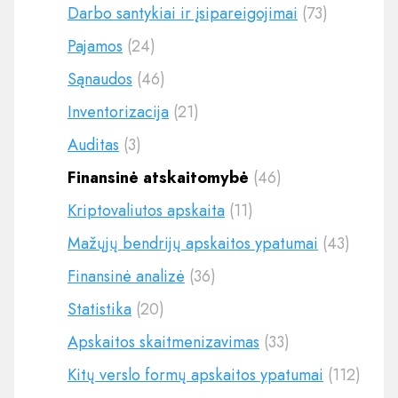
Darbo santykiai ir įsipareigojimai
(73)
Pajamos
(24)
Sąnaudos
(46)
Inventorizacija
(21)
Auditas
(3)
Finansinė atskaitomybė
(46)
Kriptovaliutos apskaita
(11)
Mažųjų bendrijų apskaitos ypatumai
(43)
Finansinė analizė
(36)
Statistika
(20)
Apskaitos skaitmenizavimas
(33)
Kitų verslo formų apskaitos ypatumai
(112)