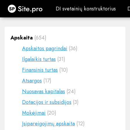
Site.pro
DI svetainių konstruktorius
DI svetainių konstruktorius
Apskaita
(654)
Apskaitos pagrindai
(36)
Ilgalaikis turtas
(31)
Finansinis turtas
(10)
Atsargos
(17)
Nuosavas kapitalas
(24)
Dotacijos ir subsidijos
(3)
Mokėjimai
(20)
Įsipareigojimų apskaita
(12)