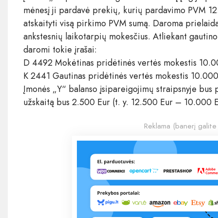
mėnesį ji pardavė prekių, kurių pardavimo PVM 12
atskaityti visą pirkimo PVM sumą. Daroma prielaid
ankstesnių laikotarpių mokesčius. Atliekant gautin
daromi tokie įrašai:
D 4492 Mokėtinas pridėtinės vertės mokestis 10.
K 2441 Gautinas pridėtinės vertės mokestis 10.00
Įmonės „Y“ balanso įsipareigojimų straipsnyje bus
užskaitą bus 2.500 Eur (t. y. 12.500 Eur – 10.000 E
Reklama (banerį galite