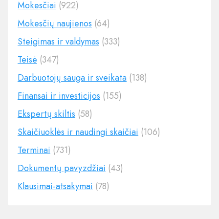
Mokesčiai
(922)
Mokesčių naujienos
(64)
Steigimas ir valdymas
(333)
Teisė
(347)
Darbuotojų sauga ir sveikata
(138)
Finansai ir investicijos
(155)
Ekspertų skiltis
(58)
Skaičiuoklės ir naudingi skaičiai
(106)
Terminai
(731)
Dokumentų pavyzdžiai
(43)
Klausimai-atsakymai
(78)