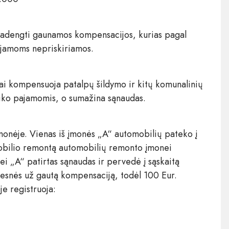
padengti gaunamos kompensacijos, kurias pagal
ajamoms nepriskiriamos.
ai kompensuoja patalpų šildymo ir kitų komunalinių
aiko pajamomis, o sumažina sąnaudas.
onėje. Vienas iš įmonės „A“ automobilių pateko į
mobilio remontą automobilių remonto įmonei
 „A“ patirtas sąnaudas ir pervedė į sąskaitą
esnės už gautą kompensaciją, todėl 100 Eur.
je registruoja: