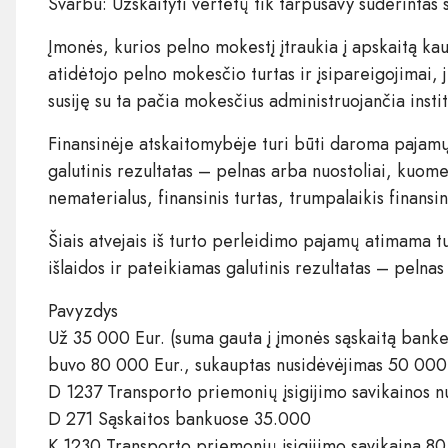
Svarbu: Užskaityti vertėtų tik tarpusavy suderintas 
Įmonės, kurios pelno mokestį įtraukia į apskaitą ka
atidėtojo pelno mokesčio turtas ir įsipareigojimai, j
susiję su ta pačia mokesčius administruojančia instit
Finansinėje atskaitomybėje turi būti daroma pajamų 
galutinis rezultatas – pelnas arba nuostoliai, kuome
nematerialus, finansinis turtas, trumpalaikis finansini
Šiais atvejais iš turto perleidimo pajamų atimama tu
išlaidos ir pateikiamas galutinis rezultatas – pelnas 
Pavyzdys
Už 35 000 Eur. (suma gauta į įmonės sąskaitą banke)
buvo 80 000 Eur., sukauptas nusidėvėjimas 50 000 E
D 1237 Transporto priemonių įsigijimo savikainos 
D 271 Sąskaitos bankuose 35.000
K 1230 Transporto priemonių įsigijimo savikaina 8