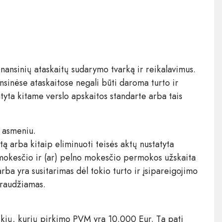
finansinių ataskaitų sudarymo tvarką ir reikalavimus.
sinėse ataskaitose negali būti daroma turto ir
tyta kitame verslo apskaitos standarte arba tais
u asmeniu.
tą arba kitaip eliminuoti teisės aktų nustatyta
mokesčio ir (ar) pelno mokesčio permokos užskaita
ba yra susitarimas dėl tokio turto ir įsipareigojimo
 draudžiamas.
kių, kurių pirkimo PVM yra 10.000 Eur. Tą patį