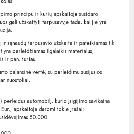
skolas.
upimo principu ir kurių apskaitoje susidaro
uos gali užskaityti tarpusavyje tada, kai jie yra
ucija.
ir sąnaudų tarpusavio užskaita ir pateikiamas tik
t yra perleidžiamas ilgalaikis materialus,
s ir pan. turtas.
rto balansinė vertė, su perleidimu susijusios
ar nuostoliai.
 perleidus automobilį, kurio įsigijimo savikaina
ur., apskaitoje daromi tokie įrašai:
nusidėvėjimas 50.000
0.000