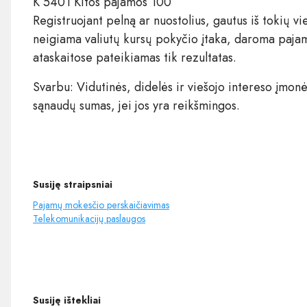
K 5401 Kitos pajamos 100
Registruojant pelną ar nuostolius, gautus iš tokių v
neigiama valiutų kursų pokyčio įtaka, daroma pajam
ataskaitose pateikiamas tik rezultatas.
Svarbu: Vidutinės, didelės ir viešojo intereso įmon
sąnaudų sumas, jei jos yra reikšmingos.
Susiję straipsniai
Pajamų mokesčio perskaičiavimas
Telekomunikacijų paslaugos
Susiję ištekliai