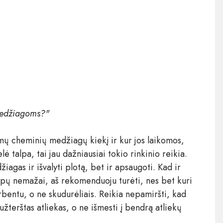
 medžiagoms?"
urimų cheminių medžiagų kiekį ir kur jos laikomos,
lė talpa, tai jau dažniausiai tokio rinkinio reikia.
žiagas ir išvalyti plotą, bet ir apsaugoti. Kad ir
talpų nemažai, aš rekomenduoju turėti, nes bet kuri
erbentu, o ne skudurėliais. Reikia nepamiršti, kad
žterštas atliekas, o ne išmesti į bendrą atliekų