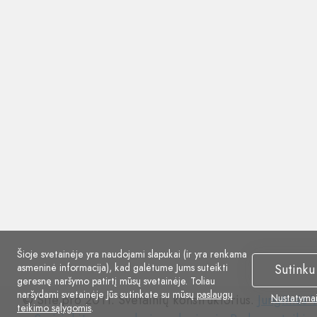
Šioje svetainėje yra naudojami slapukai (ir yra renkama
asmeninė informacija), kad galėtume Jums suteikti
Sutinku
geresnę naršymo patirtį mūsų svetainėje. Toliau
naršydami svetainėje Jūs sutinkate su mūsų
paslaugų
© Site.pro 2011. Svetainių konstruktorius.
Jungtinės V
Nustatyma
teikimo sąlygomis
.