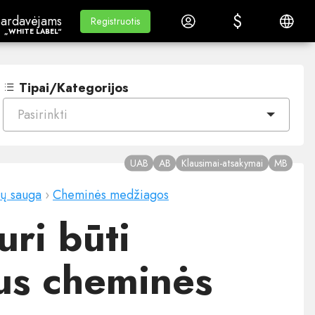
$
$
ardavėjams„White Label“
Mokymasis
Prisijungti
Lietuvi
ardavėjams
Mokymasis
Registruotis
Registruotis
„WHITE LABEL“
Tipai/Kategorijos
Pasirinkti
UAB
AB
Klausimai-atsakymai
MB
ų sauga
›
Cheminės medžiagos
ri būti
ejus cheminės