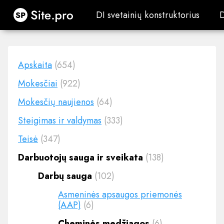
Site.pro
DI svetainių konstruktorius
DI svetainių konstruktorius
Apskaita
(654)
Mokesčiai
(922)
Mokesčių naujienos
(64)
Steigimas ir valdymas
(333)
Teisė
(347)
Darbuotojų sauga ir sveikata
(138)
Darbų sauga
(102)
Asmeninės apsaugos priemonės
(AAP)
(6)
Cheminės medžiagos
(6)