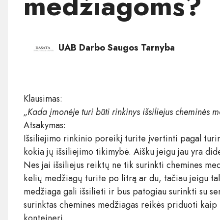
medžiagoms?
UAB Darbo Saugos Tarnyba
Klausimas:
„Kada įmonėje turi būti rinkinys išsiliejus cheminės
Atsakymas:
Išsiliejimo rinkinio poreikį turite įvertinti pagal t
kokia jų išsiliejimo tikimybė. Aišku jeigu jau yra dide
Nes jai išsiliejus reiktų ne tik surinkti chemines med
kelių medžiagų turite po litrą ar du, tačiau jeigu 
medžiaga gali išsilieti ir bus patogiau surinkti su s
surinktas chemines medžiagas reikės priduoti kaip u
konteinerį.