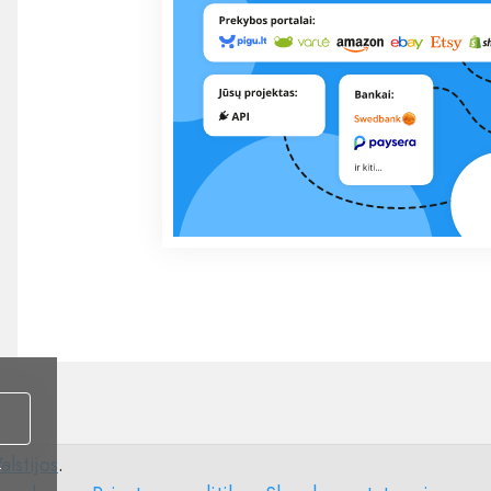
alstijos
.
i