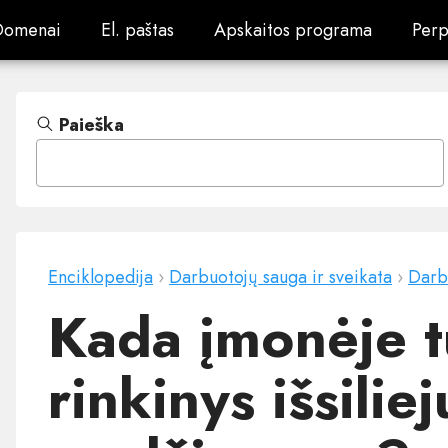
Domenai
El. paštas
Apskaitos programa
Perp
Domenai
El. paštas
Apskaitos programa
Perp
Paieška
Enciklopedija
›
Darbuotojų sauga ir sveikata
›
Darb
Kada įmonėje tu
rinkinys išsili