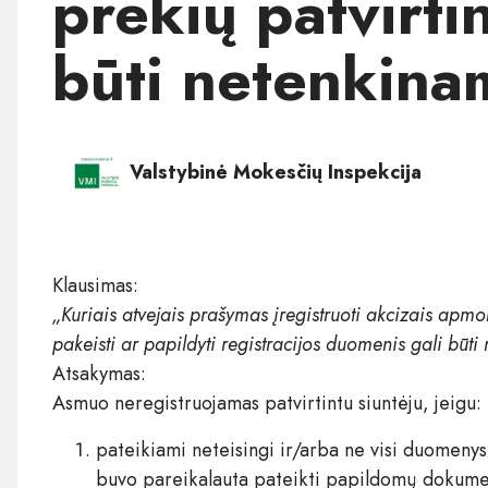
prekių patvirtin
būti netenkina
Valstybinė Mokesčių Inspekcija
Klausimas:
„Kuriais atvejais prašymas įregistruoti akcizais apmo
pakeisti ar papildyti registracijos duomenis gali būt
Atsakymas:
Asmuo neregistruojamas patvirtintu siuntėju, jeigu:
pateikiami neteisingi ir/arba ne visi duomeny
buvo pareikalauta pateikti papildomų dokume