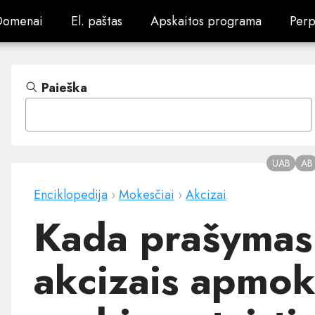
Domenai
El. paštas
Apskaitos programa
Perp
Domenai
El. paštas
Apskaitos programa
Perp
Paieška
UAB
AB
Enciklopedija
›
Mokesčiai
›
Akcizai
Kada prašymas 
akcizais apmo