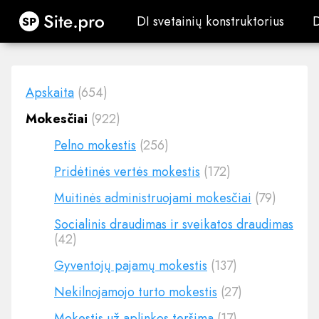
Site.pro
DI svetainių konstruktorius
DI svetainių konstruktorius
Apskaita
(654)
Mokesčiai
(922)
Pelno mokestis
(256)
Pridėtinės vertės mokestis
(172)
Muitinės administruojami mokesčiai
(79)
Socialinis draudimas ir sveikatos draudimas
(42)
Gyventojų pajamų mokestis
(137)
Nekilnojamojo turto mokestis
(27)
Mokestis už aplinkos teršimą
(17)