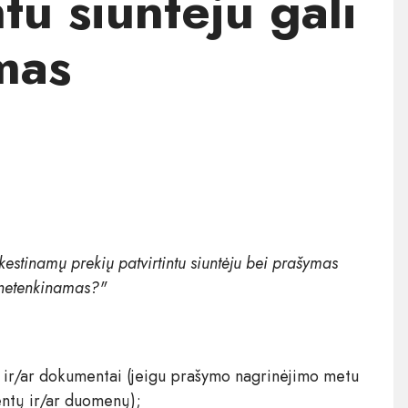
tu siuntėju gali
mas
kestinamų prekių patvirtintu siuntėju bei prašymas
i netenkinamas?"
s ir/ar dokumentai (jeigu prašymo nagrinėjimo metu
ntų ir/ar duomenų);