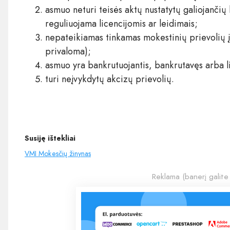
asmuo neturi teisės aktų nustatytų galiojančių 
reguliuojama licencijomis ar leidimais;
nepateikiamas tinkamas mokestinių prievolių į
privaloma);
asmuo yra bankrutuojantis, bankrutavęs arba l
turi neįvykdytų akcizų prievolių.
Susiję ištekliai
VMI Mokesčių žinynas
Reklama (banerį galite