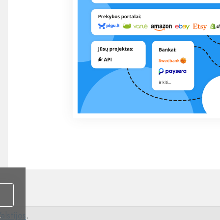
alstijos
.
i