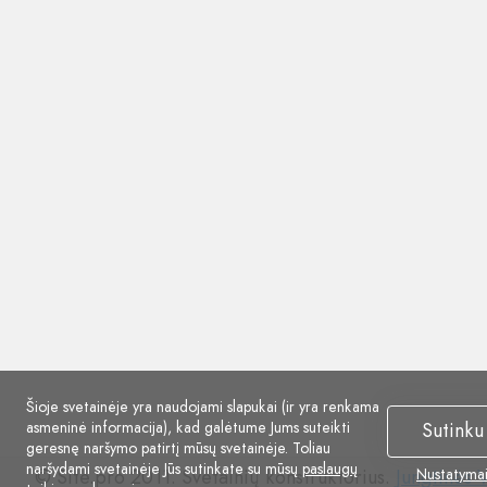
Šioje svetainėje yra naudojami slapukai (ir yra renkama
asmeninė informacija), kad galėtume Jums suteikti
Sutinku
geresnę naršymo patirtį mūsų svetainėje. Toliau
naršydami svetainėje Jūs sutinkate su mūsų
paslaugų
© Site.pro 2011. Svetainių konstruktorius.
Jungtinės V
Nustatyma