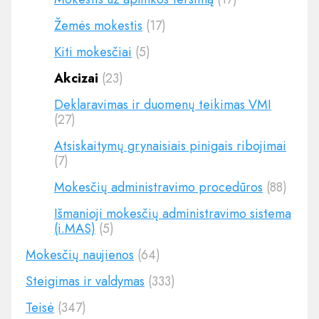
Žemės mokestis
(17)
Kiti mokesčiai
(5)
Akcizai
(23)
Deklaravimas ir duomenų teikimas VMI
(27)
Atsiskaitymų grynaisiais pinigais ribojimai
(7)
Mokesčių administravimo procedūros
(88)
Išmanioji mokesčių administravimo sistema
(i.MAS)
(5)
Mokesčių naujienos
(64)
Steigimas ir valdymas
(333)
Teisė
(347)