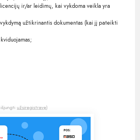
licencijų ir/ar leidimų, kai vykdoma veikla yra
vykdymą užtikrinantis dokumentas (kai jį pateikti
ikviduojamas;
 išjungti
užsiregistravę
)