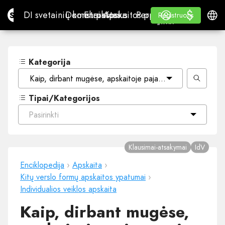
$
$
Site.pro
DI svetainių konstruktorius
Domenai
El. paštas
Apskaitos programa
Perpardavėjams„White
Prisijungti
Mokymasis
Lietu
DI svetainių konstruktorius
Domenai
El. paštas
Apskaitos programa
Perpardavėjams
Mokymasis
Registruotis
Registruotis
„WHITE LABEL“
Kategorija
Kaip, dirbant mugėse, apskaitoje pajamuoti grynais pinig
Tipai/Kategorijos
Pasirinkti
Klausimai-atsakymai
IdV
Enciklopedija
›
Apskaita
›
Kitų verslo formų apskaitos ypatumai
›
Individualios veiklos apskaita
Kaip, dirbant mugėse,