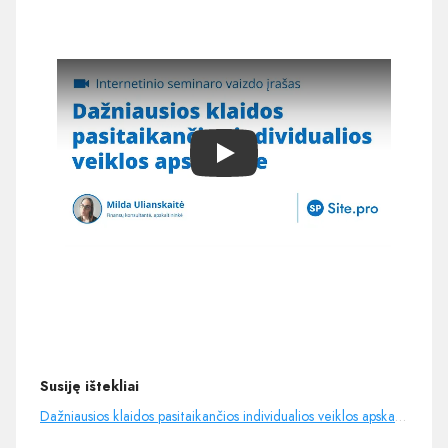
Play
Susiję ištekliai
Dažniausios klaidos pasitaikančios individualios veiklos apskaitoje - YouTube