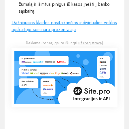
žurnalą ir išimtus pinigus iš kasos įnešti į banko
sąskaitą.
Dažniausios klaidos pasitaikančios individualios veiklos
apskaitoje seminaro prezentacija
Reklama (banerį galite išjungti
užsiregistravę
)