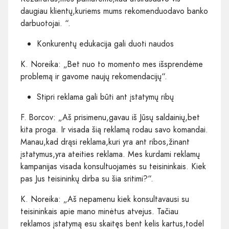
daugiau klientų,kuriems mums rekomenduodavo banko
darbuotojai. “.
Konkurentų edukacija gali duoti naudos
K. Noreika: „Bet nuo to momento mes išsprendėme
problemą ir gavome naujų rekomendacijų“.
Stipri reklama gali būti ant įstatymų ribų
F. Borcov: „Aš prisimenu,gavau iš Jūsų saldainių,bet
kita proga. Ir visada šią reklamą rodau savo komandai.
Manau,kad drąsi reklama,kuri yra ant ribos,žinant
įstatymus,yra ateities reklama. Mes kurdami reklamų
kampanijas visada konsultuojamės su teisininkais. Kiek
pas Jus teisininkų dirba su šia sritimi?“.
K. Noreika: „Aš nepamenu kiek konsultavausi su
teisininkais apie mano minėtus atvejus. Tačiau
reklamos įstatymą esu skaitęs bent kelis kartus,todėl