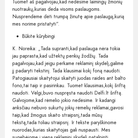
Tuomet aš pagalvojau,kad nedėsime laimingų žmonių
nuotraukų,kurias deda visoms paslaugoms.
Nusprendėme dėti trumpą žinutę apie paslaugą,kurią
mes norime pristatyti“.
Būkite kūrybingi
K. Noreika: „Tada supranti,kad paslauga nėra tokia
jau paprasta,kad užtektų penkių žodžių. Tada
pagalvojau,kad jeigu perkame reklaminį skydelį,galime
jį padaryti tekstinį. Tada klausimai kokį foną naudoti.
Patogiausiai skaitytojui skaityti juodas raides ant balto
fono,tai taip ir pasirinkau. Tuomet klausimas,kokį šriftą
naudoti. Vėlgi,buvo nuspręsta naudoti Delfi.lt šriftą.
Galvojome,kad rėmelio jokio nedėsime. Ir kadangi
anksčiau nebuvo sukurtų jokių rėmelių reklamai,gavosi
taip,kad žmogus skaito straipsnį,tada mūsų
tekstą,tada toliau straipsnį. Ir tekste paryškinome
nuorodas,kurias skaitytojas gali nuspausti. Mes
sugebėjome į vieną reklaminį skydelį patalpinti