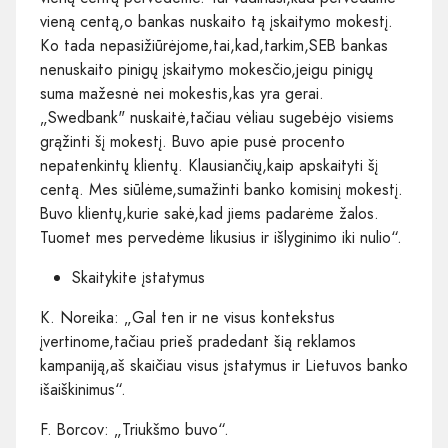
vieną centą,o bankas nuskaito tą įskaitymo mokestį.
Ko tada nepasižiūrėjome,tai,kad,tarkim,SEB bankas
nenuskaito pinigų įskaitymo mokesčio,jeigu pinigų
suma mažesnė nei mokestis,kas yra gerai.
„Swedbank" nuskaitė,tačiau vėliau sugebėjo visiems
grąžinti šį mokestį. Buvo apie pusė procento
nepatenkintų klientų. Klausiančių,kaip apskaityti šį
centą. Mes siūlėme,sumažinti banko komisinį mokestį.
Buvo klientų,kurie sakė,kad jiems padarėme žalos.
Tuomet mes pervedėme likusius ir išlyginimo iki nulio“.
Skaitykite įstatymus
K. Noreika: „Gal ten ir ne visus kontekstus
įvertinome,tačiau prieš pradedant šią reklamos
kampaniją,aš skaičiau visus įstatymus ir Lietuvos banko
išaiškinimus“.
F. Borcov: „Triukšmo buvo“.