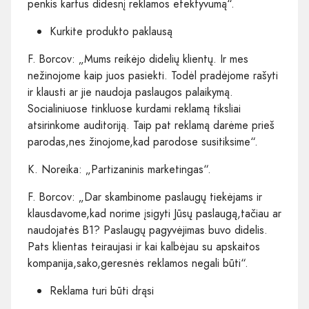
penkis kartus didesnį reklamos efektyvumą“.
Kurkite produkto paklausą
F. Borcov: „Mums reikėjo didelių klientų. Ir mes
nežinojome kaip juos pasiekti. Todėl pradėjome rašyti
ir klausti ar jie naudoja paslaugos palaikymą.
Socialiniuose tinkluose kurdami reklamą tiksliai
atsirinkome auditoriją. Taip pat reklamą darėme prieš
parodas,nes žinojome,kad parodose susitiksime“.
K. Noreika: „Partizaninis marketingas“.
F. Borcov: „Dar skambinome paslaugų tiekėjams ir
klausdavome,kad norime įsigyti Jūsų paslaugą,tačiau ar
naudojatės B1? Paslaugų pagyvėjimas buvo didelis.
Pats klientas teiraujasi ir kai kalbėjau su apskaitos
kompanija,sako,geresnės reklamos negali būti“.
Reklama turi būti drąsi