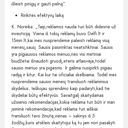
išleisti pinigų ir gauti pelną“.
Rinkitės efektyvų laiką
K. Noreika: „Taip,reklamos nauda turi būti didesnė už
investiciją. Viena iš tokių reklamų buvo Delfi.lt ir
15min.lt,kai mes nusprendėme paleisti reklamą visą
mėnesį,sausį. Sausis pasirinktas neatsitiktinai. Sausis
yra pigiausios reklamos mėnuo,nes visi metiniai
biudžetai išnaudoti gruodį,eteris atlaisvėja,todėl
sausio mėnuo yra pigesnis. Ir galima nusipirkti pigiau
radiją ir kitur. Kai kur tai oficialiai skelbiama. Todėl mes
nusprendėme sausio mėnesį transliuoti reklaminius
skydelius. Ieškojau sprendimo kaip padaryti,kad tie
skydeliai būtų efektyvūs. Savaitgalį skaitydamas
užsienio rekomendacijas,kokia reklama turi būti ir man
įsiminė rekomendacija,kad reklama turi aiškiai
transliuoti tavo žinutę,vienas – sakinys iš 5
žodžių,kuris atskleis skaitytojui ką tu jam nori pasakyti.