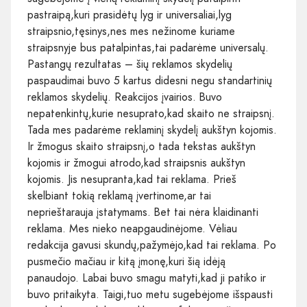
pastraipą,kuri prasidėtų lyg ir universaliai,lyg
straipsnio,tęsinys,nes mes nežinome kuriame
straipsnyje bus patalpintas,tai padarėme universalų.
Pastangų rezultatas – šių reklamos skydelių
paspaudimai buvo 5 kartus didesni negu standartinių
reklamos skydelių. Reakcijos įvairios. Buvo
nepatenkintų,kurie nesuprato,kad skaito ne straipsnį.
Tada mes padarėme reklaminį skydelį aukštyn kojomis.
Ir žmogus skaito straipsnį,o tada tekstas aukštyn
kojomis ir žmogui atrodo,kad straipsnis aukštyn
kojomis. Jis nesupranta,kad tai reklama. Prieš
skelbiant tokią reklamą įvertinome,ar tai
neprieštarauja įstatymams. Bet tai nėra klaidinanti
reklama. Mes nieko neapgaudinėjome. Vėliau
redakcija gavusi skundų,pažymėjo,kad tai reklama. Po
pusmečio mačiau ir kitą įmonę,kuri šią idėją
panaudojo. Labai buvo smagu matyti,kad ji patiko ir
buvo pritaikyta. Taigi,tuo metu sugebėjome išspausti