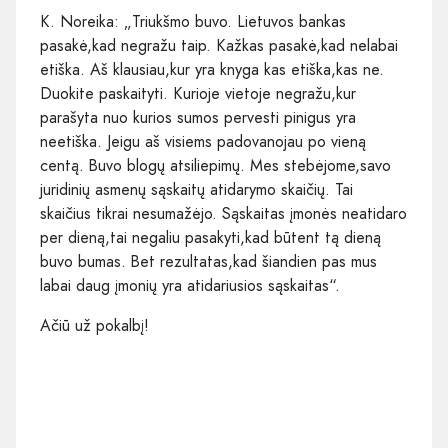
K. Noreika: „Triukšmo buvo. Lietuvos bankas
pasakė,kad negražu taip. Kažkas pasakė,kad nelabai
etiška. Aš klausiau,kur yra knyga kas etiška,kas ne.
Duokite paskaityti. Kurioje vietoje negražu,kur
parašyta nuo kurios sumos pervesti pinigus yra
neetiška. Jeigu aš visiems padovanojau po vieną
centą. Buvo blogų atsiliepimų. Mes stebėjome,savo
juridinių asmenų sąskaitų atidarymo skaičių. Tai
skaičius tikrai nesumažėjo. Sąskaitas įmonės neatidaro
per dieną,tai negaliu pasakyti,kad būtent tą dieną
buvo bumas. Bet rezultatas,kad šiandien pas mus
labai daug įmonių yra atidariusios sąskaitas“.
Ačiū už pokalbį!