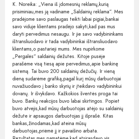
K. Noreika: „Viena iš įdomesnių reklamų,kurią
prisiminiau,mes ją vadiname „Saldainių reklama“. Mes
pradėjome savo paslaugas teikti labai pigiai,bankai
savo viduje klientams pradėjo sakyti,kad pas mus
daryti pervedimus nesaugu. Ir jie savo vadybininkams
ištransliuodavo ir tada vadybininkai ištransliuodavo
klientams,o pastarieji mums. Mes nupirkome
„Pergalės“ saldainių dėžutes. Kitoje pusėje
parašėme visą tiesą apie pervedimus,apie bankinę
sistemą. Tai buvo 200 saldainių dėžučių. Ir vieną
dieną sudarėme grafiką,pagal kurį mūsų darbuotojai
nuvažiuodavo į banko skyrių ir įteikdavo vadybininkui
dovanų. Ir išvykdavo. Kažkokios šventės proga tai
buvo. Bankų reakcijos buvo labai skirtingos. Popiet
buvo atvejis,kad mūsų darbuotojas atėjo su saldainių
dėžute ir apsaugos darbuotojas jį išprašė. Kitas
bankas,žinodamas,kad ateina mūsų
darbuotojas,priėmė jį ir pavaišino arbata.
Rezultatas,mes pamatėme,kad atsirasdavo vis