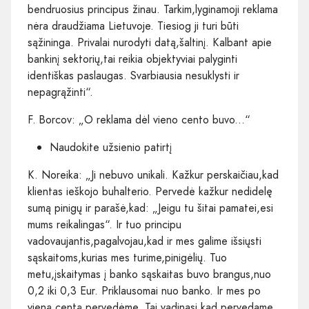
bendruosius principus žinau. Tarkim,lyginamoji reklama
nėra draudžiama Lietuvoje. Tiesiog ji turi būti
sąžininga. Privalai nurodyti datą,šaltinį. Kalbant apie
bankinį sektorių,tai reikia objektyviai palyginti
identiškas paslaugas. Svarbiausia nesuklysti ir
nepagrąžinti“.
F. Borcov: „O reklama dėl vieno cento buvo...“
Naudokite užsienio patirtį
K. Noreika: „Ji nebuvo unikali. Kažkur perskaičiau,kad
klientas ieškojo buhalterio. Pervedė kažkur nedidelę
sumą pinigų ir parašė,kad: „Jeigu tu šitai pamatei,esi
mums reikalingas“. Ir tuo principu
vadovaujantis,pagalvojau,kad ir mes galime išsiųsti
sąskaitoms,kurias mes turime,pinigėlių. Tuo
metu,įskaitymas į banko sąskaitas buvo brangus,nuo
0,2 iki 0,3 Eur. Priklausomai nuo banko. Ir mes po
vieną centą pervedėme. Tai vadinasi,kad pervedame