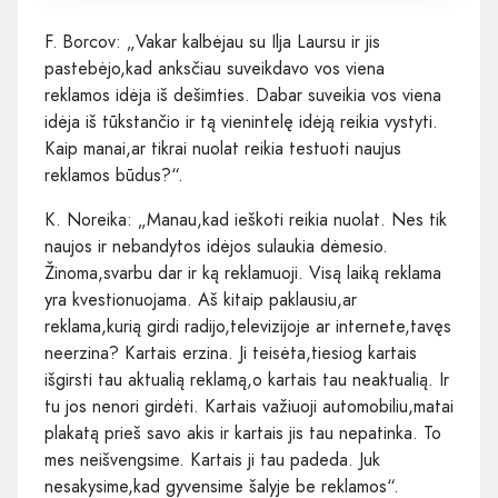
F. Borcov: „Vakar kalbėjau su Ilja Laursu ir jis
pastebėjo,kad anksčiau suveikdavo vos viena
reklamos idėja iš dešimties. Dabar suveikia vos viena
idėja iš tūkstančio ir tą vienintelę idėją reikia vystyti.
Kaip manai,ar tikrai nuolat reikia testuoti naujus
reklamos būdus?“.
K. Noreika: „Manau,kad ieškoti reikia nuolat. Nes tik
naujos ir nebandytos idėjos sulaukia dėmesio.
Žinoma,svarbu dar ir ką reklamuoji. Visą laiką reklama
yra kvestionuojama. Aš kitaip paklausiu,ar
reklama,kurią girdi radijo,televizijoje ar internete,tavęs
neerzina? Kartais erzina. Ji teisėta,tiesiog kartais
išgirsti tau aktualią reklamą,o kartais tau neaktualią. Ir
tu jos nenori girdėti. Kartais važiuoji automobiliu,matai
plakatą prieš savo akis ir kartais jis tau nepatinka. To
mes neišvengsime. Kartais ji tau padeda. Juk
nesakysime,kad gyvensime šalyje be reklamos“.