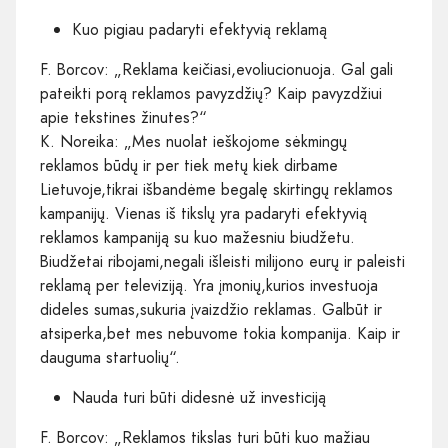
Kuo pigiau padaryti efektyvią reklamą
F. Borcov: „Reklama keičiasi,evoliucionuoja. Gal gali
pateikti porą reklamos pavyzdžių? Kaip pavyzdžiui
apie tekstines žinutes?“
K. Noreika: „Mes nuolat ieškojome sėkmingų
reklamos būdų ir per tiek metų kiek dirbame
Lietuvoje,tikrai išbandėme begalę skirtingų reklamos
kampanijų. Vienas iš tikslų yra padaryti efektyvią
reklamos kampaniją su kuo mažesniu biudžetu.
Biudžetai ribojami,negali išleisti milijono eurų ir paleisti
reklamą per televiziją. Yra įmonių,kurios investuoja
dideles sumas,sukuria įvaizdžio reklamas. Galbūt ir
atsiperka,bet mes nebuvome tokia kompanija. Kaip ir
dauguma startuolių“.
Nauda turi būti didesnė už investiciją
F. Borcov: „Reklamos tikslas turi būti kuo mažiau