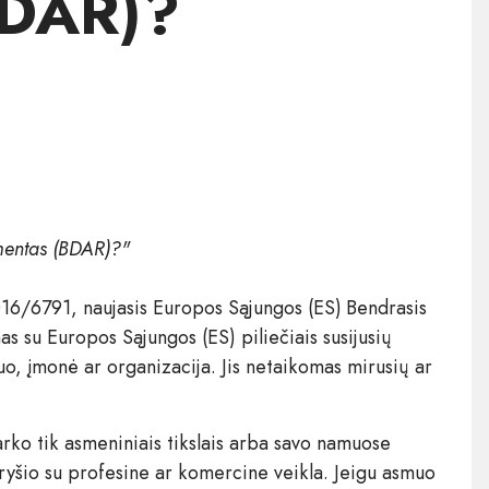
BDAR)?
entas (BDAR)?"
16/6791, naujasis Europos Sąjungos (ES) Bendrasis
su Europos Sąjungos (ES) piliečiais susijusių
o, įmonė ar organizacija. Jis netaikomas mirusių ar
ko tik asmeniniais tikslais arba savo namuose
 ryšio su profesine ar komercine veikla. Jeigu asmuo