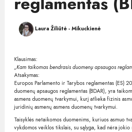
reglamentas (
Laura Žiliūtė - Mikuckienė
Klausimas:
„Kam taikomas bendrasis duomenų apsaugos reglam
Atsakymas:
Europos Parlamento ir Tarybos reglamentas (ES) 20
duomenų apsaugos reglamentas (BDAR), yra taikomas 
asmens duomenų tvarkymui, kurį atlieka fizinis asmu
juridinių asmenų asmens duomenų tvarkymui.
Taisyklės netaikomos duomenims, kuriuos asmuo tvar
vykdomos veiklos tikslais, su sąlyga, kad nėra jokio