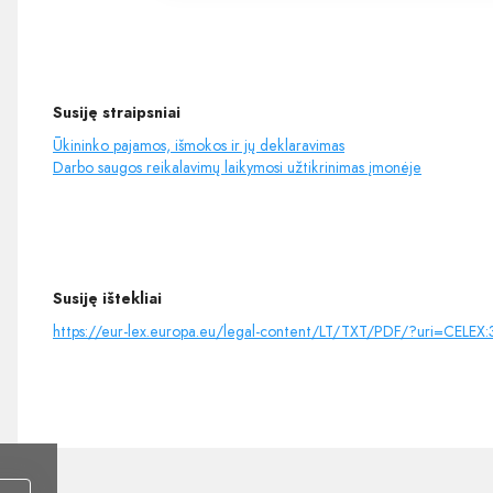
Susiję straipsniai
Ūkininko pajamos, išmokos ir jų deklaravimas
Darbo saugos reikalavimų laikymosi užtikrinimas įmonėje
Susiję ištekliai
https://eur-lex.europa.eu/legal-content/LT/TXT/PDF/?uri=CELE