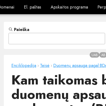
Domenai
El. paštas
Apskaitos programa
Perp
Domenai
El. paštas
Apskaitos programa
Perp
Paieška
UAB
AB
Enciklopedija
›
Teisė
›
Duomenų apsauga pagal BD
Kam taikomas 
duomenų apsa