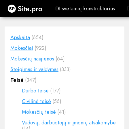
Site.pro
DI svetainių konstruktorius
DI svetainių konstruktorius
Apskaita
(654)
Mokesčiai
(922)
Mokesčių naujienos
(64)
Steigimas ir valdymas
(333)
Teisė
(347)
Darbo teisė
(177)
Civilinė teisė
(56)
Mokesčių teisė
(41)
Vadovų, darbuotojų ir įmonių atsakomybė
(14)