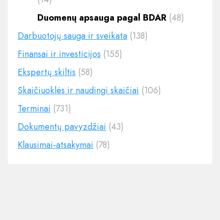
Duomenų apsauga pagal BDAR
(48)
Darbuotojų sauga ir sveikata
(138)
Finansai ir investicijos
(155)
Ekspertų skiltis
(58)
Skaičiuoklės ir naudingi skaičiai
(106)
Terminai
(731)
Dokumentų pavyzdžiai
(43)
Klausimai-atsakymai
(78)