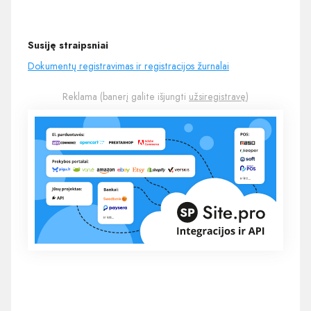
Susiję straipsniai
Dokumentų registravimas ir registracijos žurnalai
Reklama (banerį galite išjungti
užsiregistravę
)