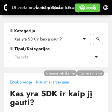
$
$
Site.pro
DI svetainių konstruktorius
Domenai
El. paštas
Apskaitos programa
Perpardavėjams„White
Prisijungti
Mokymasis
Lietu
DI svetainių konstruktorius
Domenai
El. paštas
Apskaitos programa
Perpardavėjams
Mokymasis
Registruotis
Registruotis
„WHITE LABEL“
Kategorija
Kas yra SDK ir kaip jį gauti?
Tipai/Kategorijos
Pasirinkti
Klausimai-atsakymai
Fiziniai asmenys
Enciklopedija
›
Klausimai-atsakymai
Kas yra SDK ir kaip jį
gauti?