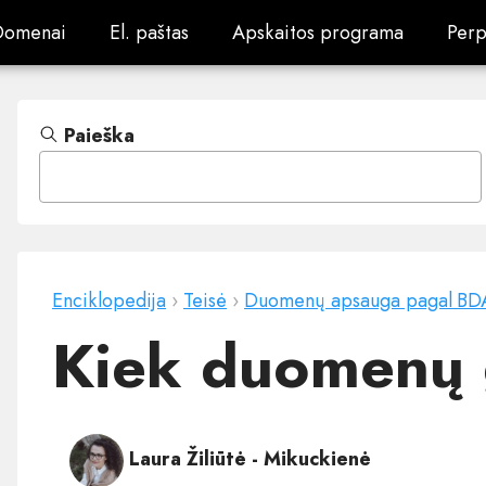
Domenai
El. paštas
Apskaitos programa
Perp
Domenai
El. paštas
Apskaitos programa
Perp
Paieška
Enciklopedija
›
Teisė
›
Duomenų apsauga pagal BD
Kiek duomenų g
Laura Žiliūtė - Mikuckienė