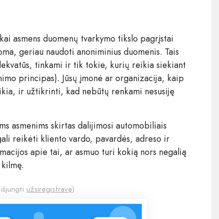
kai asmens duomenų tvarkymo tikslo pagrįstai
oma, geriau naudoti anoniminius duomenis. Tais
ekvatūs, tinkami ir tik tokie, kurių reikia siekiant
nimo principas). Jūsų įmonė ar organizacija, kaip
kia, ir užtikrinti, kad nebūtų renkami nesusiję
ams asmenims skirtas dalijimosi automobiliais
gali reikėti kliento vardo, pavardės, adreso ir
rmacijos apie tai, ar asmuo turi kokią nors negalią
 kilmę.
 išjungti
užsiregistravę
)