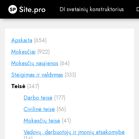
Site.pro
DI svetainių konstruktorius
DI svetainių konstruktorius
Apskaita
(654)
Mokesčiai
(922)
Mokesčių naujienos
(64)
Steigimas ir valdymas
(333)
Teisė
(347)
Darbo teisė
(177)
Civilinė teisė
(56)
Mokesčių teisė
(41)
Vadovų, darbuotojų ir įmonių atsakomybė
(14)