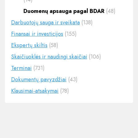
Duomenų apsauga pagal BDAR
(48)
Darbuotojų sauga ir sveikata
(138)
Finansai ir investicijos
(155)
Ekspertų skiltis
(58)
Skaičiuoklės ir naudingi skaičiai
(106)
Terminai
(731)
Dokumentų pavyzdžiai
(43)
Klausimai-atsakymai
(78)