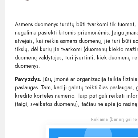
Asmens duomenys turėtų būti tvarkomi tik tuomet, 
negalima pasiekti kitomis priemonėmis. Jeigu įman
atvejais, kai reikia asmens duomenų, jie turi būti ad
tikslų, dėl kurių jie tvarkomi (duomenų kiekio maži
duomenų valdytojas, turi įvertinti, kiek duomenų rei
duomenys.
Pavyzdys.
Jūsų įmonė ar organizacija teikia fizini
paslaugas. Tam, kad ji galėtų teikti šias paslaugas, 
kredito kortelės numerio. Taip pat gali reikėti info
(taigi, sveikatos duomenų), tačiau ne apie jo rasinę
Reklama (banerį galite