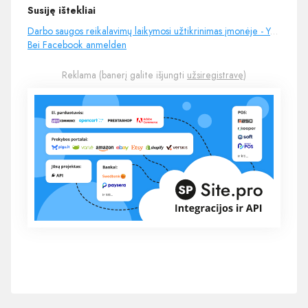
Susiję ištekliai
Darbo saugos reikalavimų laikymosi užtikrinimas įmonėje - YouTube
Bei Facebook anmelden
Reklama (banerį galite išjungti
užsiregistravę
)