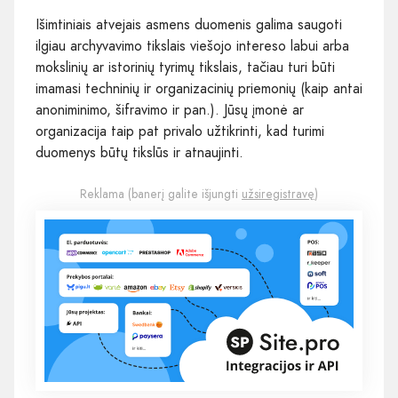
Išimtiniais atvejais asmens duomenis galima saugoti
ilgiau archyvavimo tikslais viešojo intereso labui arba
mokslinių ar istorinių tyrimų tikslais, tačiau turi būti
imamasi techninių ir organizacinių priemonių (kaip antai
anoniminimo, šifravimo ir pan.). Jūsų įmonė ar
organizacija taip pat privalo užtikrinti, kad turimi
duomenys būtų tikslūs ir atnaujinti.
Reklama (banerį galite išjungti
užsiregistravę
)