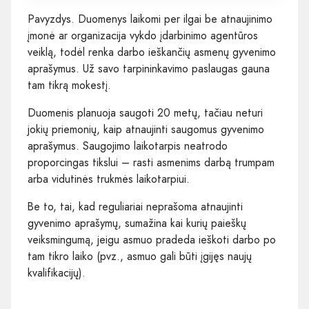
Pavyzdys. Duomenys laikomi per ilgai be atnaujinimo
įmonė ar organizacija vykdo įdarbinimo agentūros
veiklą, todėl renka darbo ieškančių asmenų gyvenimo
aprašymus. Už savo tarpininkavimo paslaugas gauna
tam tikrą mokestį.
Duomenis planuoja saugoti 20 metų, tačiau neturi
jokių priemonių, kaip atnaujinti saugomus gyvenimo
aprašymus. Saugojimo laikotarpis neatrodo
proporcingas tikslui – rasti asmenims darbą trumpam
arba vidutinės trukmės laikotarpiui.
Be to, tai, kad reguliariai neprašoma atnaujinti
gyvenimo aprašymų, sumažina kai kurių paieškų
veiksmingumą, jeigu asmuo pradeda ieškoti darbo po
tam tikro laiko (pvz., asmuo gali būti įgijęs naujų
kvalifikacijų).