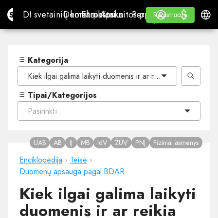
$
$
Site.pro
DI svetainių konstruktorius
Domenai
El. paštas
Apskaitos programa
Perpardavėjams„White
Prisijungti
Mokymasis
Lietu
DI svetainių konstruktorius
Domenai
El. paštas
Apskaitos programa
Perpardavėjams
Mokymasis
Registruotis
Registruotis
„WHITE LABEL“
Kategorija
Kiek ilgai galima laikyti duomenis ir ar reikia juos atnaujinti
Tipai/Kategorijos
Pasirinkti
UAB
AB
IĮ
MB
IdV
ŽŪV
PNĮ
Fiziniai asmenys
Enciklopedija
›
Teisė
›
Duomenų apsauga pagal BDAR
Kiek ilgai galima laikyti
duomenis ir ar reikia