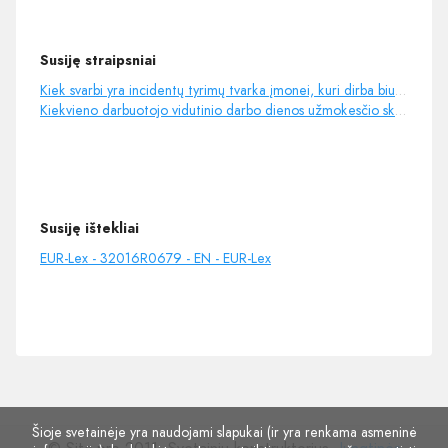
Susiję straipsniai
Kiek svarbi yra incidentų tyrimų tvarka įmonei, kuri dirba biure?
Kiekvieno darbuotojo vidutinio darbo dienos užmokesčio skaičiavimas
Susiję ištekliai
EUR-Lex - 32016R0679 - EN - EUR-Lex
Šioje svetainėje yra naudojami slapukai (ir yra renkama asmeninė