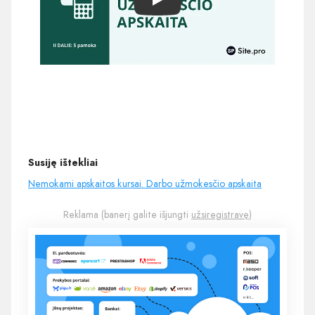
Play
Susiję ištekliai
Nemokami apskaitos kursai . Darbo užmokesčio apskaita
Reklama (banerį galite išjungti
užsiregistravę
)