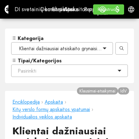
$
$
Site.pro
DI svetainių konstruktorius
Domenai
El. paštas
Apskaitos programa
Perpardavėjams„White
Prisijungti
Mokymasis
Lietu
DI svetainių konstruktorius
Domenai
El. paštas
Apskaitos programa
Perpardavėjams
Mokymasis
Registruotis
Registruotis
„WHITE LABEL“
Kategorija
Klientai dažniausiai atsiskaito grynaisiais pinigais (iškart)
Tipai/Kategorijos
Pasirinkti
Klausimai-atsakymai
IdV
Enciklopedija
›
Apskaita
›
Kitų verslo formų apskaitos ypatumai
›
Individualios veiklos apskaita
Klientai dažniausiai