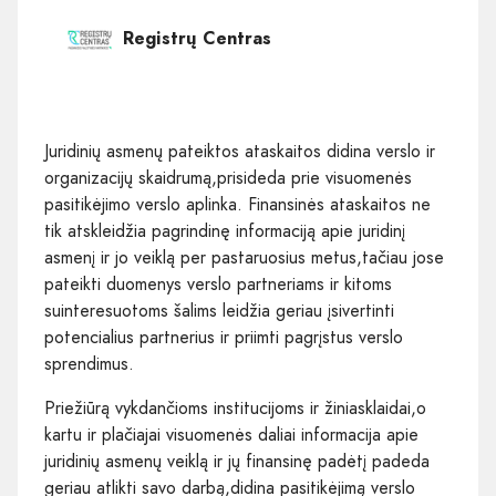
Registrų Centras
Juridinių asmenų pateiktos ataskaitos didina verslo ir
organizacijų skaidrumą,prisideda prie visuomenės
pasitikėjimo verslo aplinka. Finansinės ataskaitos ne
tik atskleidžia pagrindinę informaciją apie juridinį
asmenį ir jo veiklą per pastaruosius metus,tačiau jose
pateikti duomenys verslo partneriams ir kitoms
suinteresuotoms šalims leidžia geriau įsivertinti
potencialius partnerius ir priimti pagrįstus verslo
sprendimus.
Priežiūrą vykdančioms institucijoms ir žiniasklaidai,o
kartu ir plačiajai visuomenės daliai informacija apie
juridinių asmenų veiklą ir jų finansinę padėtį padeda
geriau atlikti savo darbą,didina pasitikėjimą verslo