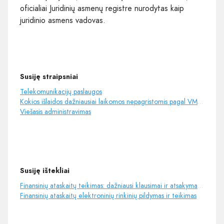
oficialiai Juridinių asmenų registre nurodytas kaip
juridinio asmens vadovas.
Susiję straipsniai
Telekomunikacijų paslaugos
Kokios išlaidos dažniausiai laikomos nepagristomis pagal VMI vertinimą?
Viešasis administravimas
Susiję ištekliai
Finansinių ataskaitų teikimas: dažniausi klausimai ir atsakymai - Verslo žinios
Finansinių ataskaitų elektroninių rinkinių pildymas ir teikimas