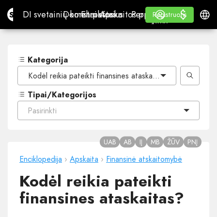
$
$
Site.pro
DI svetainių konstruktorius
Domenai
El. paštas
Apskaitos programa
Perpardavėjams„White
Prisijungti
Mokymasis
Lietu
DI svetainių konstruktorius
Domenai
El. paštas
Apskaitos programa
Perpardavėjams
Mokymasis
Registruotis
Registruotis
„WHITE LABEL“
Kategorija
Kodėl reikia pateikti finansines ataskaitas?
Tipai/Kategorijos
Pasirinkti
UAB
AB
IĮ
MB
ŽŪV
PNĮ
Enciklopedija
›
Apskaita
›
Finansinė atskaitomybė
Kodėl reikia pateikti
finansines ataskaitas?