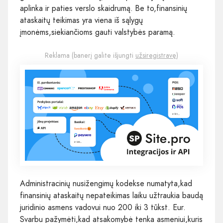
aplinka ir paties verslo skaidrumą. Be to,finansinių
ataskaitų teikimas yra viena iš sąlygų
įmonėms,siekiančioms gauti valstybės paramą.
Reklama (banerį galite išjungti
užsiregistravę
)
Administracinių nusižengimų kodekse numatyta,kad
finansinių ataskaitų nepateikimas laiku užtraukia baudą
juridinio asmens vadovui nuo 200 iki 3 tūkst. Eur.
Svarbu pažymėti,kad atsakomybė tenka asmeniui,kuris