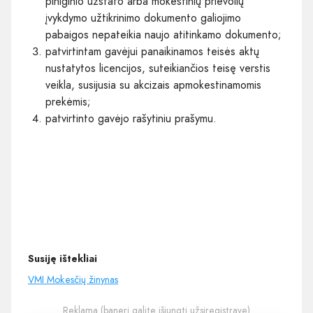
piniginio užstato arba mokestinių prievolių
įvykdymo užtikrinimo dokumento galiojimo
pabaigos nepateikia naujo atitinkamo dokumento;
patvirtintam gavėjui panaikinamos teisės aktų
nustatytos licencijos, suteikiančios teisę verstis
veikla, susijusia su akcizais apmokestinamomis
prekėmis;
patvirtinto gavėjo rašytiniu prašymu.
Susiję ištekliai
VMI Mokesčių žinynas
Reklama (banerį galite išjungti
užsiregistravę
)