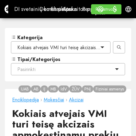
$
$
Site.pro
DI svetainių konstruktorius
Domenai
El. paštas
Apskaitos programa
Perpardavėjams„White
Prisijungti
Mokymasis
Lietu
DI svetainių konstruktorius
Domenai
El. paštas
Apskaitos programa
Perpardavėjams
Mokymasis
Registruotis
Registruotis
„WHITE LABEL“
Kategorija
Kokiais atvejais VMI turi teisę akcizais apmokestinamų prek
Tipai/Kategorijos
Pasirinkti
UAB
AB
IĮ
MB
IdV
ŽŪV
PNĮ
Fiziniai asmenys
Enciklopedija
›
Mokesčiai
›
Akcizai
Kokiais atvejais VMI
turi teisę akcizais
apmokestinamų prekių