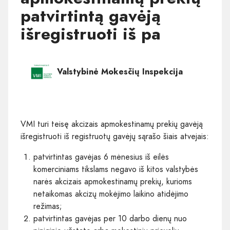
patvirtintą gavėją
išregistruoti iš pa
Valstybinė Mokesčių Inspekcija
VMI turi teisę akcizais apmokestinamų prekių gavėją
išregistruoti iš registruotų gavėjų sąrašo šiais atvejais:
patvirtintas gavėjas 6 mėnesius iš eilės
komerciniams tikslams negavo iš kitos valstybės
narės akcizais apmokestinamų prekių, kurioms
netaikomas akcizų mokėjimo laikino atidėjimo
režimas;
patvirtintas gavėjas per 10 darbo dienų nuo