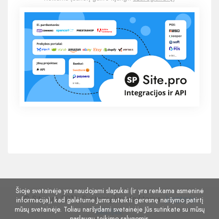
Šioje svetainėje yra naudojami slapukai (ir yra renkama asmeninė
© Site.pro 2011. Svetainių konstruktorius.
Jungtinės
informacija), kad galėtume Jums suteikti geresnę naršymo patirtį
mūsų svetainėje. Toliau naršydami svetainėje Jūs sutinkate su mūsų
Valstijos
.
paslaugų teikimo sąlygomis
.